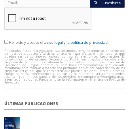
Suscribirse
He leído y acepto el
aviso legal y la política de privacidad
.
Finalidades: Responder y gestionar sus solicitudes, remitirle información comercial
de nuestros productos y servicios, y hacerles llegar ofertas o informaciones que
puedan ser de su interés, incluso por correo electrónico. Legitimación: El
consentimiento del usuario. Destinatarios: Podrán ser dirigidos o cedidos a las
empresas del grupo o que colaboran habitualmente con Europreven Servicios de
Prevención de Riesgos Laborales, SL para fines promocionales o para enviarle
comunicaciones relativas a los servicios prestados por las entidades dentro de las
empresas del grupo, que se consideren que puedan ser de su interés. Derechos:
Puede retirar su consentimiento en cualquier momento, así como acceder,
rectificar, suprimir sus datos y demás derechos en
europreven@europreven.es
.
Información adicional: Puede ampliar la información en el enlace de Política de
Privacidad.
ÚLTIMAS PUBLICACIONES