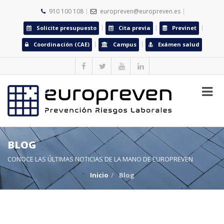
910 100 108
europreven@europreven.es
Solicite presupuesto
Cita previa
Previnet
Coordinación (CAE)
Campus
Exámen salud
BLOG
CONOCE LAS ÚLTIMAS NOTICIAS DE LA MANO DE EUROPREVEN
Inicio
Blog