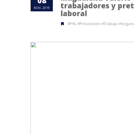
08
trabajadores y pret
NOV, 2019
laboral
#PRL #Prevención #Trabajo #Segur