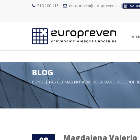
">
910 100 115
europreven@europreven.es
Solic
">
Inici
BLOG
CONOCE LAS ÚLTIMAS NOTICIAS DE LA MANO DE EUROPR
Magdalena Valerio 