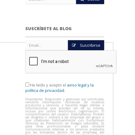
SUSCRÍBETE AL BLOG
Suscribirse
He leído y acepto el
aviso legal y la
política de privacidad
.
Finalidades: Responder y gestionar sus solicitudes,
remitirle información comercial de nuestros
productos y servicios, y hacerles llegar ofertas o
informaciones que puedan ser de su interés,
incluso por correo electrónico. Legitimación: El
consentimiento del usuario. Destinatarios: Podrán
ser dirigidos o cedidos a las empresas del grupo o
que colaboran habitualmente con Europreven
Servicios de Prevención de Riesgos Laborales, SL
para fines promocionales o para enviarle
comunicaciones relativas a los servicios prestados
por las entidades dentro de las empresas del