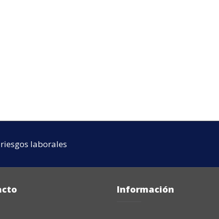
riesgos laborales
acto
Información