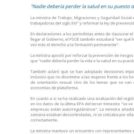
"Nadie debería perder la salud en su puesto de
La ministra de Trabajo, Migraciones y Seguridad Socia
trabajadoras del siglo XXI" y reformar la ley de prevenci
En declaraciones a los periodistas antes de clausurar el
llegar al Gobierno, el PSOE también estudiará "ver qué
vez más el derecho a la formación permanente".
La ministra apostó por reforzar la prevención de riesgos 
que "nadie debería perder la vida o la salud en su puest
También aclaró que se han adoptado decisiones import
inclusivo que no discrimine a las mujeres frente a los 
de orientación sexual. Uno de los temas que se van r
economías de plataforma.
En cuanto a si se ha realizado una evaluación del regis
en los datos de la última EPA del tercer trimestre "se 
empresas están autorregulándose". La ministra añadi
semana estaban descontroladas, ni se cotizaba por ellas
correctamente.
La ministra mantuvo un encuentro con representantes d