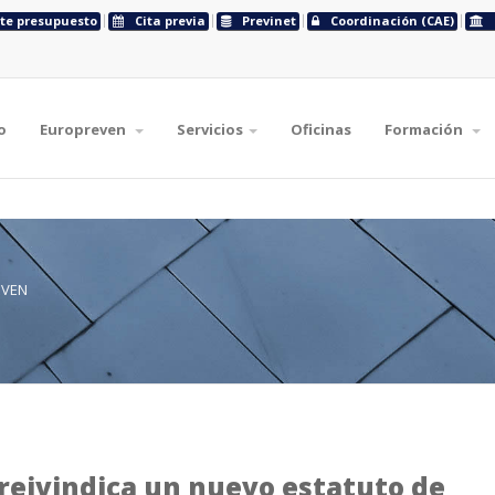
ite presupuesto
Cita previa
Previnet
Coordinación (CAE)
o
Europreven
Servicios
Oficinas
Formación
EVEN
reivindica un nuevo estatuto de