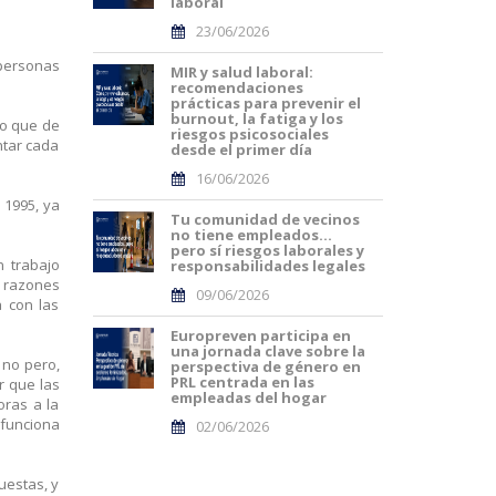
laboral
23/06/2026
 personas
MIR y salud laboral:
recomendaciones
prácticas para prevenir el
burnout, la fatiga y los
jo que de
riesgos psicosociales
ntar cada
desde el primer día
16/06/2026
 1995, ya
Tu comunidad de vecinos
no tiene empleados…
pero sí riesgos laborales y
n trabajo
responsabilidades legales
r razones
09/06/2026
a con las
Europreven participa en
una jornada clave sobre la
 no pero,
perspectiva de género en
PRL centrada en las
r que las
empleadas del hogar
oras a la
 funciona
02/06/2026
uestas, y