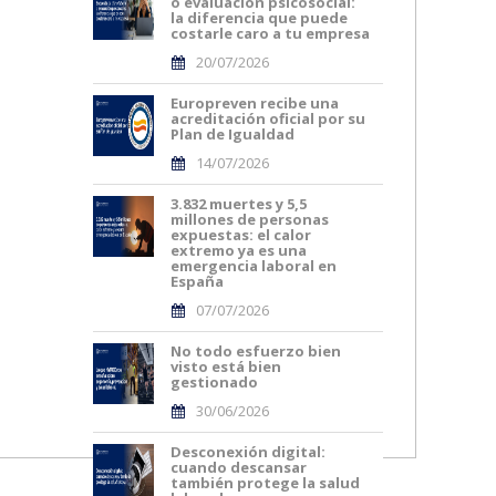
o evaluación psicosocial:
la diferencia que puede
costarle caro a tu empresa
20/07/2026
Europreven recibe una
acreditación oficial por su
Plan de Igualdad
14/07/2026
3.832 muertes y 5,5
millones de personas
expuestas: el calor
extremo ya es una
emergencia laboral en
España
07/07/2026
No todo esfuerzo bien
visto está bien
gestionado
30/06/2026
Desconexión digital:
cuando descansar
también protege la salud