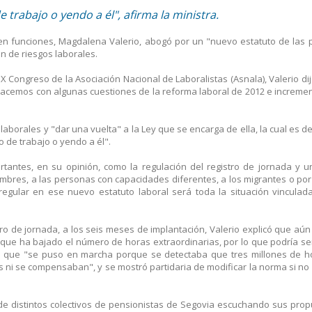
 trabajo o yendo a él", afirma la ministra.
l en funciones, Magdalena Valerio, abogó por un "nuevo estatuto de las
ón de riesgos laborales.
 X Congreso de la Asociación Nacional de Laboralistas (Asnala), Valerio di
 hacemos con algunas cuestiones de la reforma laboral de 2012 e increme
laborales y "dar una vuelta" a la Ley que se encarga de ella, la cual es de
o de trabajo o yendo a él".
antes, en su opinión, como la regulación del registro de jornada y u
hombres, a las personas con capacidades diferentes, a los migrantes o po
egular en ese nuevo estatuto laboral será toda la situación vinculad
tro de jornada, a los seis meses de implantación, Valerio explicó que aún
ve que ha bajado el número de horas extraordinarias, por lo que podría se
ó que "se puso en marcha porque se detectaba que tres millones de h
 ni se compensaban", y se mostró partidaria de modificar la norma si no
e distintos colectivos de pensionistas de Segovia escuchando sus prop