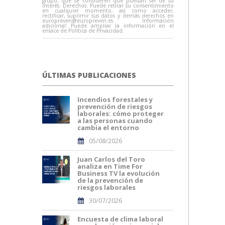
grupo, que se consideren que puedan ser de su
interés. Derechos: Puede retirar su consentimiento
en cualquier momento, así como acceder,
rectificar, suprimir sus datos y demás derechos en
europreven@europreven.es
. Información
adicional: Puede ampliar la información en el
enlace de Política de Privacidad.
ÚLTIMAS PUBLICACIONES
Incendios forestales y
prevención de riesgos
laborales: cómo proteger
a las personas cuando
cambia el entorno
05/08/2026
Juan Carlos del Toro
analiza en Time For
Business TV la evolución
de la prevención de
riesgos laborales
30/07/2026
Encuesta de clima laboral