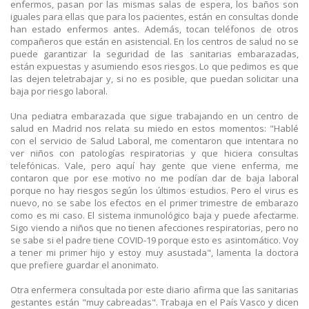
enfermos, pasan por las mismas salas de espera, los baños son
iguales para ellas que para los pacientes, están en consultas donde
han estado enfermos antes. Además, tocan teléfonos de otros
compañeros que están en asistencial. En los centros de salud no se
puede garantizar la seguridad de las sanitarias embarazadas,
están expuestas y asumiendo esos riesgos. Lo que pedimos es que
las dejen teletrabajar y, si no es posible, que puedan solicitar una
baja por riesgo laboral.
Una pediatra embarazada que sigue trabajando en un centro de
salud en Madrid nos relata su miedo en estos momentos: "Hablé
con el servicio de Salud Laboral, me comentaron que intentara no
ver niños con patologías respiratorias y que hiciera consultas
telefónicas. Vale, pero aquí hay gente que viene enferma, me
contaron que por ese motivo no me podían dar de baja laboral
porque no hay riesgos según los últimos estudios. Pero el virus es
nuevo, no se sabe los efectos en el primer trimestre de embarazo
como es mi caso. El sistema inmunológico baja y puede afectarme.
Sigo viendo a niños que no tienen afecciones respiratorias, pero no
se sabe si el padre tiene COVID-19 porque esto es asintomático. Voy
a tener mi primer hijo y estoy muy asustada", lamenta la doctora
que prefiere guardar el anonimato.
Otra enfermera consultada por este diario afirma que las sanitarias
gestantes están "muy cabreadas". Trabaja en el País Vasco y dicen