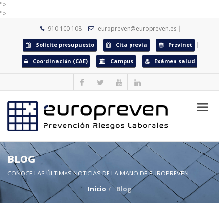
">
">
910 100 108
europreven@europreven.es
Solicite presupuesto
Cita previa
Previnet
Coordinación (CAE)
Campus
Exámen salud
BLOG
CONOCE LAS ÚLTIMAS NOTICIAS DE LA MANO DE EUROPREVEN
Inicio
Blog