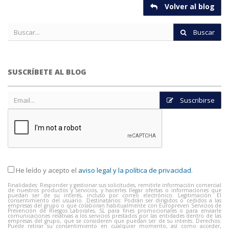
Volver al blog
Buscar
SUSCRÍBETE AL BLOG
Suscribirse
He leído y acepto el
aviso legal y la política de privacidad
.
Finalidades: Responder y gestionar sus solicitudes, remitirle información comercial
de nuestros productos y servicios, y hacerles llegar ofertas o informaciones que
puedan ser de su interés, incluso por correo electrónico. Legitimación: El
consentimiento del usuario. Destinatarios: Podrán ser dirigidos o cedidos a las
empresas del grupo o que colaboran habitualmente con Europreven Servicios de
Prevención de Riesgos Laborales, SL para fines promocionales o para enviarle
comunicaciones relativas a los servicios prestados por las entidades dentro de las
empresas del grupo, que se consideren que puedan ser de su interés. Derechos:
Puede retirar su consentimiento en cualquier momento, así como acceder,