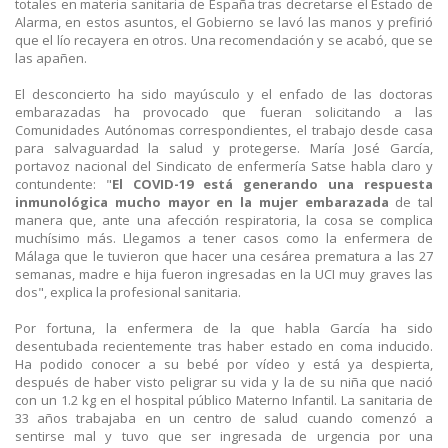
totales en materia sanitaria de España tras decretarse el Estado de
Alarma, en estos asuntos, el Gobierno se lavó las manos y prefirió
que el lío recayera en otros. Una recomendación y se acabó, que se
las apañen.
El desconcierto ha sido mayúsculo y el enfado de las doctoras
embarazadas ha provocado que fueran solicitando a las
Comunidades Autónomas correspondientes, el trabajo desde casa
para salvaguardad la salud y protegerse. María José García,
portavoz nacional del Sindicato de enfermería Satse habla claro y
contundente: "
El COVID-19 está generando una respuesta
inmunológica mucho mayor en la mujer embarazada
de tal
manera que, ante una afección respiratoria, la cosa se complica
muchísimo más. Llegamos a tener casos como la enfermera de
Málaga que le tuvieron que hacer una cesárea prematura a las 27
semanas, madre e hija fueron ingresadas en la UCI muy graves las
dos", explica la profesional sanitaria.
Por fortuna, la enfermera de la que habla García ha sido
desentubada recientemente tras haber estado en coma inducido.
Ha podido conocer a su bebé por vídeo y está ya despierta,
después de haber visto peligrar su vida y la de su niña que nació
con un 1.2 kg en el hospital público Materno Infantil. La sanitaria de
33 años trabajaba en un centro de salud cuando comenzó a
sentirse mal y tuvo que ser ingresada de urgencia por una