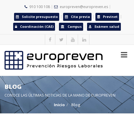
910 100 108
europreven@europreven.es
Solicite presupuesto
Cita previa
Previnet
Coordinación (CAE)
Campus
Exámen salud
BLOG
CONOCE LAS ÚLTIMAS NOTICIAS DE LA MANO DE EUROPREVEN
Inicio
Blog