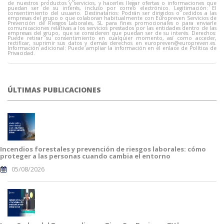
de nuestros productos y servicios, y hacerles llegar ofertas o informaciones que
puedan ser de su interés, incluso por correo electrónico. Legitimación: El
consentimiento del usuario. Destinatarios: Podrán ser dirigidos o cedidos a las
empresas del grupo o que colaboran habitualmente con Europreven Servicios de
Prevención de Riesgos Laborales, SL para fines promocionales o para enviarle
comunicaciones relativas a los servicios prestados por las entidades dentro de las
empresas del grupo, que se consideren que puedan ser de su interés. Derechos:
Puede retirar su consentimiento en cualquier momento, así como acceder,
rectificar, suprimir sus datos y demás derechos en
europreven@europreven.es
.
Información adicional: Puede ampliar la información en el enlace de Política de
Privacidad.
ÚLTIMAS PUBLICACIONES
Incendios forestales y prevención de riesgos laborales: cómo
proteger a las personas cuando cambia el entorno
05/08/2026