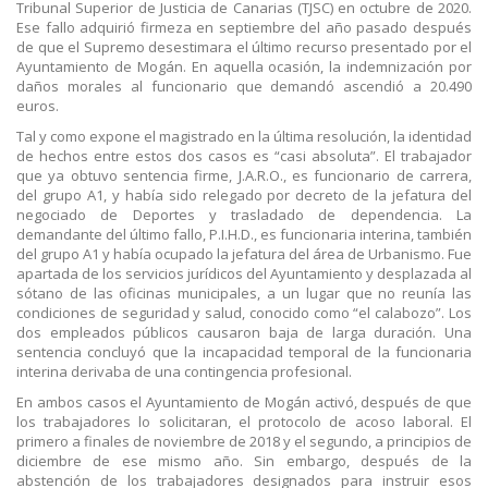
Tribunal Superior de Justicia de Canarias (TJSC) en octubre de 2020.
Ese fallo adquirió firmeza en septiembre del año pasado después
de que el Supremo desestimara el último recurso presentado por el
Ayuntamiento de Mogán. En aquella ocasión, la indemnización por
daños morales al funcionario que demandó ascendió a 20.490
euros.
Tal y como expone el magistrado en la última resolución, la identidad
de hechos entre estos dos casos es “casi absoluta”. El trabajador
que ya obtuvo sentencia firme, J.A.R.O., es funcionario de carrera,
del grupo A1, y había sido relegado por decreto de la jefatura del
negociado de Deportes y trasladado de dependencia. La
demandante del último fallo, P.I.H.D., es funcionaria interina, también
del grupo A1 y había ocupado la jefatura del área de Urbanismo. Fue
apartada de los servicios jurídicos del Ayuntamiento y desplazada al
sótano de las oficinas municipales, a un lugar que no reunía las
condiciones de seguridad y salud, conocido como “el calabozo”. Los
dos empleados públicos causaron baja de larga duración. Una
sentencia concluyó que la incapacidad temporal de la funcionaria
interina derivaba de una contingencia profesional.
En ambos casos el Ayuntamiento de Mogán activó, después de que
los trabajadores lo solicitaran, el protocolo de acoso laboral. El
primero a finales de noviembre de 2018 y el segundo, a principios de
diciembre de ese mismo año. Sin embargo, después de la
abstención de los trabajadores designados para instruir esos