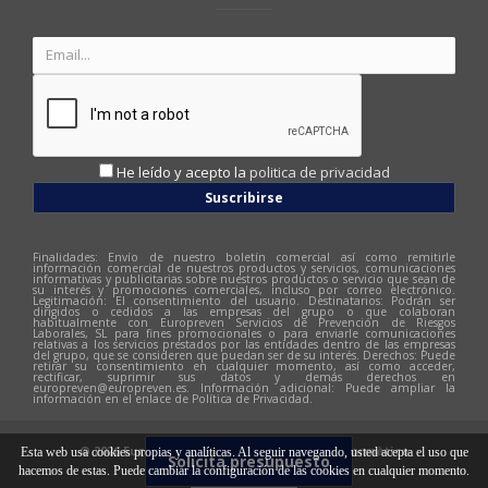
He leído y acepto la
politica de privacidad
Suscribirse
Finalidades: Envío de nuestro boletín comercial así como remitirle
información comercial de nuestros productos y servicios, comunicaciones
informativas y publicitarias sobre nuestros productos o servicio que sean de
su interés y promociones comerciales, incluso por correo electrónico.
Legitimación: El consentimiento del usuario. Destinatarios: Podrán ser
dirigidos o cedidos a las empresas del grupo o que colaboran
habitualmente con Europreven Servicios de Prevención de Riesgos
Laborales, SL para fines promocionales o para enviarle comunicaciones
relativas a los servicios prestados por las entidades dentro de las empresas
del grupo, que se consideren que puedan ser de su interés. Derechos: Puede
retirar su consentimiento en cualquier momento, así como acceder,
rectificar, suprimir sus datos y demás derechos en
europreven@europreven.es
. Información adicional: Puede ampliar la
información en el enlace de Política de Privacidad.
© 2026 Europreven | Diseño web:
Hitech Informàtica
Esta web usa cookies propias y analíticas. Al seguir navegando, usted acepta el uso que
Solicita presupuesto
hacemos de estas. Puede cambiar la configuración de las cookies en cualquier momento.