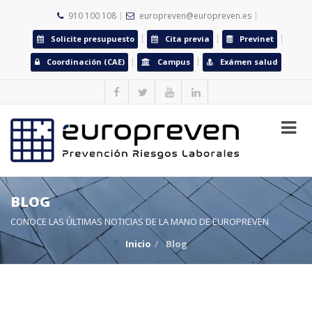
910 100 108
europreven@europreven.es
Solicite presupuesto
Cita previa
Previnet
Coordinación (CAE)
Campus
Exámen salud
BLOG
CONOCE LAS ÚLTIMAS NOTICIAS DE LA MANO DE EUROPREVEN
Inicio
Blog