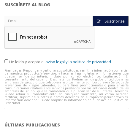
SUSCRÍBETE AL BLOG
Suscribirse
He leído y acepto el
aviso legal y la política de privacidad
.
Finalidades: Responder y gestionar sus solicitudes, remitirle información comercial
de nuestros productos y servicios, y hacerles llegar ofertas o informaciones que
puedan ser de su interés, incluso por correo electrónico. Legitimación: El
consentimiento del usuario. Destinatarios: Podrán ser dirigidos o cedidos a las
empresas del grupo o que colaboran habitualmente con Europreven Servicios de
Prevención de Riesgos Laborales, SL para fines promocionales o para enviarle
comunicaciones relativas a los servicios prestados por las entidades dentro de las
empresas del grupo, que se consideren que puedan ser de su interés. Derechos:
Puede retirar su consentimiento en cualquier momento, así como acceder,
rectificar, suprimir sus datos y demás derechos en
europreven@europreven.es
.
Información adicional: Puede ampliar la información en el enlace de Política de
Privacidad.
ÚLTIMAS PUBLICACIONES