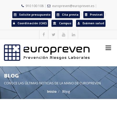
910 100 108
europreven@europreven.es
Solicite presupuesto
Cita previa
Previnet
Coordinación (CAE)
Campus
Exámen salud
BLOG
CONOCE LAS ÚLTIMAS NOTICIAS DE LA MANO DE EUROPREVEN
Inicio
Blog