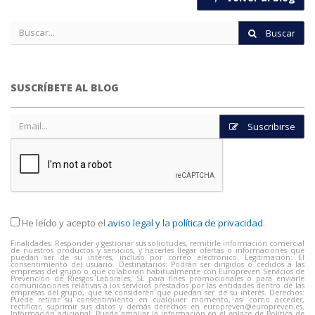
Buscar
SUSCRÍBETE AL BLOG
Suscribirse
He leído y acepto el
aviso legal y la política de privacidad
.
Finalidades: Responder y gestionar sus solicitudes, remitirle información comercial
de nuestros productos y servicios, y hacerles llegar ofertas o informaciones que
puedan ser de su interés, incluso por correo electrónico. Legitimación: El
consentimiento del usuario. Destinatarios: Podrán ser dirigidos o cedidos a las
empresas del grupo o que colaboran habitualmente con Europreven Servicios de
Prevención de Riesgos Laborales, SL para fines promocionales o para enviarle
comunicaciones relativas a los servicios prestados por las entidades dentro de las
empresas del grupo, que se consideren que puedan ser de su interés. Derechos:
Puede retirar su consentimiento en cualquier momento, así como acceder,
rectificar, suprimir sus datos y demás derechos en
europreven@europreven.es
.
Información adicional: Puede ampliar la información en el enlace de Política de