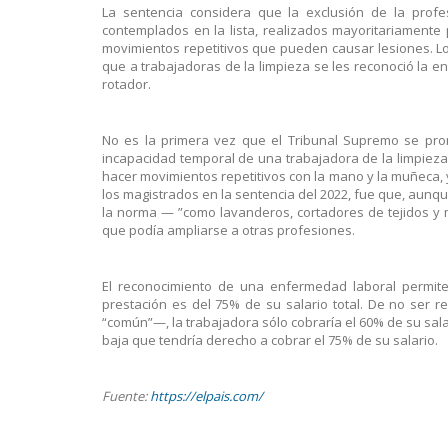
La sentencia considera que la exclusión de la profe
contemplados en la lista, realizados mayoritariamente
movimientos repetitivos que pueden causar lesiones. L
que a trabajadoras de la limpieza se les reconoció la 
rotador.
No es la primera vez que el Tribunal Supremo se pron
incapacidad temporal de una trabajadora de la limpiez
hacer movimientos repetitivos con la mano y la muñeca,
los magistrados en la sentencia del 2022, fue que, aunq
la norma — ”como lavanderos, cortadores de tejidos y m
que podía ampliarse a otras profesiones.
El reconocimiento de una enfermedad laboral permite 
prestación es del 75% de su salario total. De no se
“común”—, la trabajadora sólo cobraría el 60% de su salar
baja que tendría derecho a cobrar el 75% de su salario.
Fuente:
https://elpais.com/