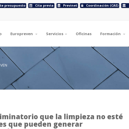
ite presupuesto
Cita previa
Previnet
Coordinación (CAE)
o
Europreven
Servicios
Oficinas
Formación
EVEN
iminatorio que la limpieza no esté
nes que pueden generar