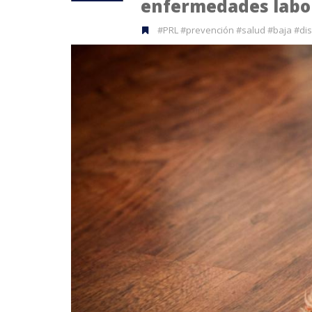
enfermedades labo
#PRL #prevención #salud #baja #dis