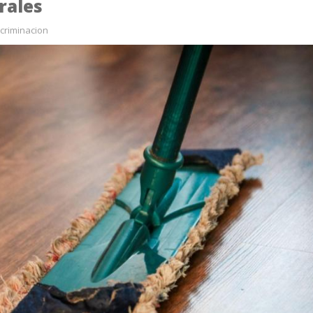
rales
criminacion