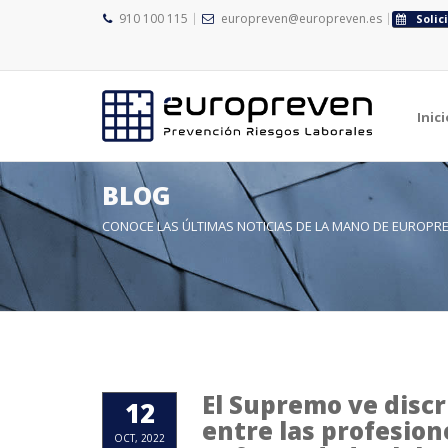
910 100 115
europreven@europreven.es
Solic
Inici
BLOG
CONOCE LAS ÚLTIMAS NOTICIAS DE LA MANO DE EUROPR
El Supremo ve discr
12
entre las profesio
OCT, 2022