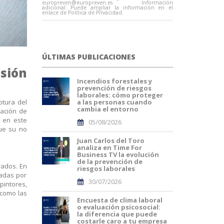
europreven@europreven.es
. Información
adicional: Puede ampliar la información en el
enlace de Política de Privacidad.
ÚLTIMAS PUBLICACIONES
esión
Incendios forestales y
prevención de riesgos
laborales: cómo proteger
otura del
a las personas cuando
cambia el entorno
ación de
s en este
05/08/2026
que su no
Juan Carlos del Toro
analiza en Time For
Business TV la evolución
de la prevención de
rados. En
riesgos laborales
adas por
30/07/2026
intores,
 como las
Encuesta de clima laboral
o evaluación psicosocial:
la diferencia que puede
costarle caro a tu empresa