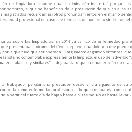
sión de limpiadora “supone una discriminación indirecta” porque los
 por hombres, sí que se benefician de la presunción de que en ellos se
os magistrados recuerdan así otros pronunciamientos en el mismo sentid
enfermedad profesional en casos de tendinitis de hombro o síndrome del
uncia sobre las limpiadoras. En 2014 ya calificó de enfermedad profe
a que presentaba síndrome del túnel carpiano, una dolencia que puede 
 y por la que tuvo que ser operada. El argumento esgrimido entonces, qu
ue la lista no contemplaba expresamente la limpieza, el uso del adverbio 
aterial plástico y similares”— dejaba claro que la enumeración no era 
al trabajador percibir una prestación desde el día siguiente de su b
r reconocida como enfermedad profesional —lo que computaría como en
io a partir del cuarto día de baja y hasta el vigésimo. No es hasta llevar 2