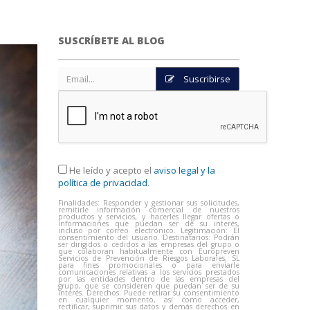
SUSCRÍBETE AL BLOG
Suscribirse
He leído y acepto el
aviso legal y la
política de privacidad
.
Finalidades: Responder y gestionar sus solicitudes,
remitirle información comercial de nuestros
productos y servicios, y hacerles llegar ofertas o
informaciones que puedan ser de su interés,
incluso por correo electrónico. Legitimación: El
consentimiento del usuario. Destinatarios: Podrán
ser dirigidos o cedidos a las empresas del grupo o
que colaboran habitualmente con Europreven
Servicios de Prevención de Riesgos Laborales, SL
para fines promocionales o para enviarle
comunicaciones relativas a los servicios prestados
por las entidades dentro de las empresas del
grupo, que se consideren que puedan ser de su
interés. Derechos: Puede retirar su consentimiento
en cualquier momento, así como acceder,
rectificar, suprimir sus datos y demás derechos en