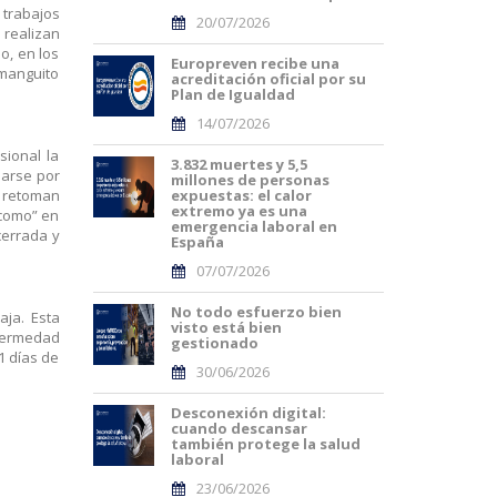
 trabajos
20/07/2026
 realizan
o, en los
Europreven recibe una
 manguito
acreditación oficial por su
Plan de Igualdad
14/07/2026
sional la
3.832 muertes y 5,5
darse por
millones de personas
e retoman
expuestas: el calor
extremo ya es una
“como” en
emergencia laboral en
cerrada y
España
07/07/2026
No todo esfuerzo bien
aja. Esta
visto está bien
fermedad
gestionado
1 días de
30/06/2026
Desconexión digital:
cuando descansar
también protege la salud
laboral
23/06/2026