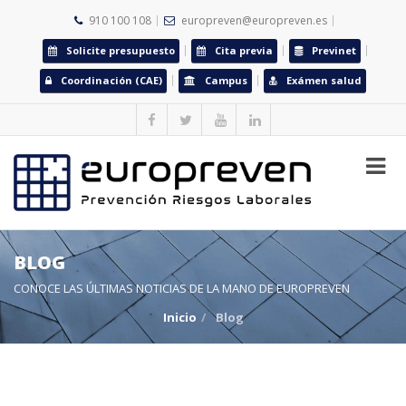
910 100 108
europreven@europreven.es
Solicite presupuesto
Cita previa
Previnet
Coordinación (CAE)
Campus
Exámen salud
BLOG
CONOCE LAS ÚLTIMAS NOTICIAS DE LA MANO DE EUROPREVEN
Inicio
Blog