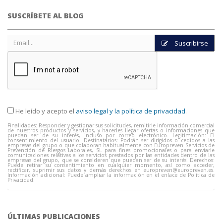
SUSCRÍBETE AL BLOG
Suscribirse
He leído y acepto el
aviso legal y la política de privacidad
.
Finalidades: Responder y gestionar sus solicitudes, remitirle información comercial
de nuestros productos y servicios, y hacerles llegar ofertas o informaciones que
puedan ser de su interés, incluso por correo electrónico. Legitimación: El
consentimiento del usuario. Destinatarios: Podrán ser dirigidos o cedidos a las
empresas del grupo o que colaboran habitualmente con Europreven Servicios de
Prevención de Riesgos Laborales, SL para fines promocionales o para enviarle
comunicaciones relativas a los servicios prestados por las entidades dentro de las
empresas del grupo, que se consideren que puedan ser de su interés. Derechos:
Puede retirar su consentimiento en cualquier momento, así como acceder,
rectificar, suprimir sus datos y demás derechos en
europreven@europreven.es
.
Información adicional: Puede ampliar la información en el enlace de Política de
Privacidad.
ÚLTIMAS PUBLICACIONES