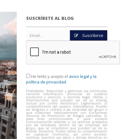
SUSCRÍBETE AL BLOG
Suscribirse
He leído y acepto el
aviso legal y la
política de privacidad
.
Finalidades: Responder y gestionar sus solicitudes,
remitirle información comercial de nuestros
productos y servicios, y hacerles llegar ofertas o
informaciones que puedan ser de su interés,
incluso por correo electrónico. Legitimación: El
consentimiento del usuario. Destinatarios: Podrán
ser dirigidos o cedidos a las empresas del grupo o
que colaboran habitualmente con Europreven
Servicios de Prevención de Riesgos Laborales, SL
para fines promocionales o para enviarle
comunicaciones relativas a los servicios prestados
por las entidades dentro de las empresas del
grupo, que se consideren que puedan ser de su
interés. Derechos: Puede retirar su consentimiento
en cualquier momento, así como acceder,
rectificar, suprimir sus datos y demás derechos en