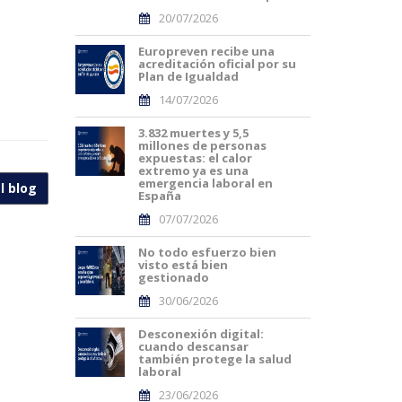
20/07/2026
Europreven recibe una
acreditación oficial por su
Plan de Igualdad
14/07/2026
3.832 muertes y 5,5
millones de personas
expuestas: el calor
extremo ya es una
emergencia laboral en
l blog
España
07/07/2026
No todo esfuerzo bien
visto está bien
gestionado
30/06/2026
Desconexión digital:
cuando descansar
también protege la salud
laboral
23/06/2026