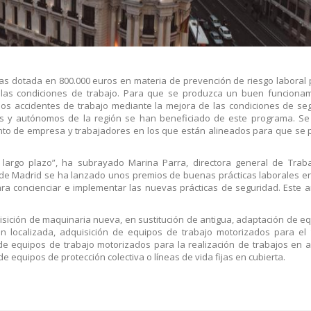
s dotada en 800.000 euros en materia de prevención de riesgo laboral
as condiciones de trabajo. Para que se produzca un buen funcionami
ir los accidentes de trabajo mediante la mejora de las condiciones de se
s y autónomos de la región se han beneficiado de este programa. Se 
ento de empresa y trabajadores en los que están alineados para que se
 largo plazo”, ha subrayado Marina Parra, directora general de Trab
de Madrid se ha lanzado unos premios de buenas prácticas laborales e
a concienciar e implementar las nuevas prácticas de seguridad. Este a
sición de maquinaria nueva, en sustitución de antigua, adaptación de e
ón localizada, adquisición de equipos de trabajo motorizados para el 
e equipos de trabajo motorizados para la realización de trabajos en a
de equipos de protección colectiva o líneas de vida fijas en cubierta.