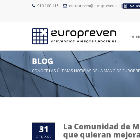
910 100 115
europreven@europreven.es
Solic
Inici
BLOG
CONOCE LAS ÚLTIMAS NOTICIAS DE LA MANO DE EUROPR
La Comunidad de Ma
31
que quieran mejora
OCT, 2022