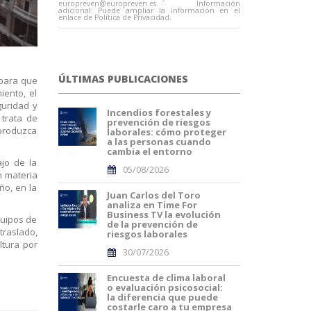
europreven@europreven.es
. Información
adicional: Puede ampliar la información en el
enlace de Política de Privacidad.
ÚLTIMAS PUBLICACIONES
 para que
ento, el
guridad y
Incendios forestales y
trata de
prevención de riesgos
 produzca
laborales: cómo proteger
a las personas cuando
cambia el entorno
ajo de la
05/08/2026
n materia
ño, en la
Juan Carlos del Toro
analiza en Time For
Business TV la evolución
quipos de
de la prevención de
traslado,
riesgos laborales
ltura por
30/07/2026
Encuesta de clima laboral
o evaluación psicosocial:
la diferencia que puede
costarle caro a tu empresa