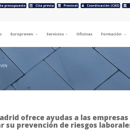
ite presupuesto
Cita previa
Previnet
Coordinación (CAE)
o
Europreven
Servicios
Oficinas
Formación
EVEN
drid ofrece ayudas a las empresas
r su prevención de riesgos laborale