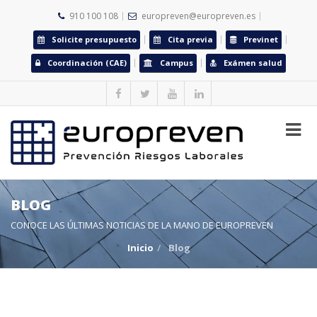
910 100 108
europreven@europreven.es
Solicite presupuesto
Cita previa
Previnet
Coordinación (CAE)
Campus
Exámen salud
BLOG
CONOCE LAS ÚLTIMAS NOTICIAS DE LA MANO DE EUROPREVEN
Inicio
Blog