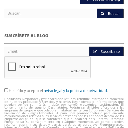
Buscar
SUSCRÍBETE AL BLOG
Suscribirse
He leído y acepto el
aviso legal y la política de privacidad
.
Finalidades: Responder y gestionar sus solicitudes, remitirle información comercial
de nuestros productos y servicios, y hacerles llegar ofertas o informaciones que
puedan ser de su interés, incluso por correo electrónico. Legitimación: El
consentimiento del usuario. Destinatarios: Podrán ser dirigidos o cedidos a las
empresas del grupo o que colaboran habitualmente con Europreven Servicios de
Prevención de Riesgos Laborales, SL para fines promocionales o para enviarle
comunicaciones relativas a los servicios prestados por las entidades dentro de las
empresas del grupo, que se consideren que puedan ser de su interés. Derechos:
Puede retirar su consentimiento en cualquier momento, así como acceder,
rectificar, suprimir sus datos y demás derechos en
europreven@europreven.es
.
Información adicional: Puede ampliar la información en el enlace de Política de