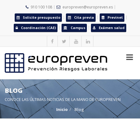
910 100 108
europreven@europreven.es
Solicite presupuesto
Cita previa
Previnet
Coordinación (CAE)
Campus
Exámen salud
BLOG
CONOCE LAS ÚLTIMAS NOTICIAS DE LA MANO DE EUROPREVEN
Inicio
Blog