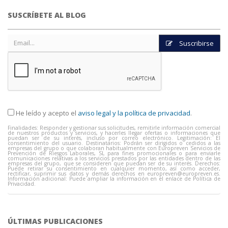
SUSCRÍBETE AL BLOG
Suscribirse
He leído y acepto el
aviso legal y la política de privacidad
.
Finalidades: Responder y gestionar sus solicitudes, remitirle información comercial
de nuestros productos y servicios, y hacerles llegar ofertas o informaciones que
puedan ser de su interés, incluso por correo electrónico. Legitimación: El
consentimiento del usuario. Destinatarios: Podrán ser dirigidos o cedidos a las
empresas del grupo o que colaboran habitualmente con Europreven Servicios de
Prevención de Riesgos Laborales, SL para fines promocionales o para enviarle
comunicaciones relativas a los servicios prestados por las entidades dentro de las
empresas del grupo, que se consideren que puedan ser de su interés. Derechos:
Puede retirar su consentimiento en cualquier momento, así como acceder,
rectificar, suprimir sus datos y demás derechos en
europreven@europreven.es
.
Información adicional: Puede ampliar la información en el enlace de Política de
Privacidad.
ÚLTIMAS PUBLICACIONES