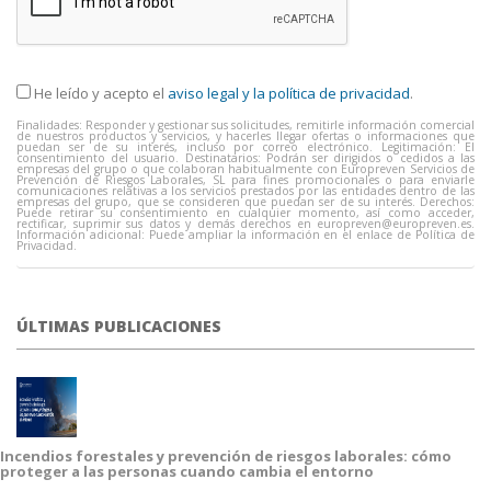
He leído y acepto el
aviso legal y la política de privacidad
.
Finalidades: Responder y gestionar sus solicitudes, remitirle información comercial
de nuestros productos y servicios, y hacerles llegar ofertas o informaciones que
puedan ser de su interés, incluso por correo electrónico. Legitimación: El
consentimiento del usuario. Destinatarios: Podrán ser dirigidos o cedidos a las
empresas del grupo o que colaboran habitualmente con Europreven Servicios de
Prevención de Riesgos Laborales, SL para fines promocionales o para enviarle
comunicaciones relativas a los servicios prestados por las entidades dentro de las
empresas del grupo, que se consideren que puedan ser de su interés. Derechos:
Puede retirar su consentimiento en cualquier momento, así como acceder,
rectificar, suprimir sus datos y demás derechos en
europreven@europreven.es
.
Información adicional: Puede ampliar la información en el enlace de Política de
Privacidad.
ÚLTIMAS PUBLICACIONES
Incendios forestales y prevención de riesgos laborales: cómo
proteger a las personas cuando cambia el entorno