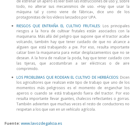
de estrenar un apero es leer bien las instrucciones de uso y, sobre
todo, no alterar sus mecanismos de uso. «Hay que usar la
máquina tal y como viene de fábrica», dice uno de los
protagonistas de los vídeos lanzados por UPA.
RIESGOS QUE ENTRAÑA EL CULTIVO FRUTALES:
Los principales
riesgos a la hora de cultivar frutales están asociados con la
maquinaria. Más allá del peligro que supone que el tractor acabe
volcando, también hay que tener cuidado de que no alcance a
alguien que está trabajando a pie. Por eso, resulta importante
calzar bien la maquinaria para evitar desplazamientos que no se
desean. A la hora de realizar la poda, hay que tener cuidado con
las tijeras, que acostumbran a ser eléctricas o de aire
comprimido.
LOS PROBLEMAS QUE RODEAN EL CULTIVO DE HERBÁCEOS:
Dicen
los agricultores que realizan este tipo de trabajo que uno de los
momentos más peligrosos es el momento de enganchar los
aperos o cuando se está trabajando fuera del tractor. Por eso
resulta importante llevar guantes, chalecos reflectantes o gorras.
También advierten que muchas veces el resto de conductores no
respetan a los que van en un vehículo agrícola.
Fuente:
www.lavozdegalicia.es