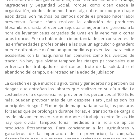
Migraciones y Seguridad Social. Porque, como dicen desde la
organización, «todos debemos hacer algo al respecto» para bajar
esos datos. Son muchos los campos donde es preciso hacer labor
preventiva. Desde cómo realizar la aplicación de productos
fitosanitarios hasta ofrecer consejos para mejorar la ergonomía a la
hora de levantar cajas cargadas de uvas en la vendimia o cortar
unos troncos. Por no hablar de la importancia de ser conscientes de
las enfermedades profesionales a las que un agricultor o ganadero
puede enfrentarse o cómo adoptar medidas preventivas para evitar
accidentes con la maquinaria tan comunes como los vuelcos de
tractor. No hay que olvidar tampoco los riesgos psicosociales que
enfrentan los trabajadores del campo, fruto de la soledad o el
abandono del campo, o el retraso en la edad de jubilación.
La cuestión es que muchos agricultores y ganaderos no perciben los
riesgos que entrañan las labores que realizan en su día a día. La
costumbre o la experiencia no previenen los percances al 100 %. Es
más, pueden provocar más de un despiste. Pero ¿cuáles son los
principales riesgos?: El manejo de maquinaria pesada, las posturas
forzadas que se prolongan durante horas, el transporte de carga o
los desplazamientos en tractor durante el trabajo o entre fincas. No
hay que olvidar tampoco tomar medidas a la hora de aplicar
productos fitosanitarios. Para concienciar a los agricultores y
ganaderos de la importancia de la prevención, la campaña
desarrollada por UPA recorre España realizando jornadas en las