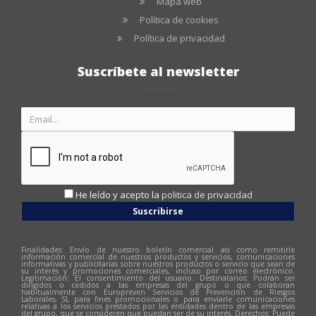
Mapa web
Política de cookies
Política de privacidad
Suscríbete al newsletter
He leído y acepto la
politica de privacidad
Suscribirse
Finalidades: Envío de nuestro boletín comercial así como remitirle
información comercial de nuestros productos y servicios, comunicaciones
informativas y publicitarias sobre nuestros productos o servicio que sean de
su interés y promociones comerciales, incluso por correo electrónico.
Legitimación: El consentimiento del usuario. Destinatarios: Podrán ser
dirigidos o cedidos a las empresas del grupo o que colaboran
habitualmente con Europreven Servicios de Prevención de Riesgos
Laborales, SL para fines promocionales o para enviarle comunicaciones
relativas a los servicios prestados por las entidades dentro de las empresas
del grupo, que se consideren que puedan ser de su interés. Derechos: Puede