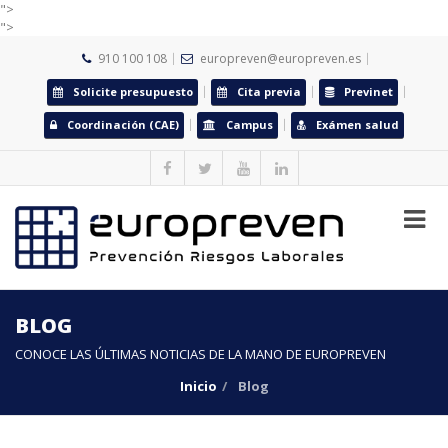
">
">
910 100 108
europreven@europreven.es
Solicite presupuesto
Cita previa
Previnet
Coordinación (CAE)
Campus
Exámen salud
BLOG
CONOCE LAS ÚLTIMAS NOTICIAS DE LA MANO DE EUROPREVEN
Inicio
Blog