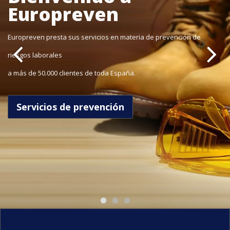
atención
Europreven
Europreven presta sus servicios en materia de prevención de
personalizada y
riesgos laborales
gestión integral
a más de 50.000 clientes de toda España.
Son las premisas que avalan nuestro que hacer diario
Servicios de prevención