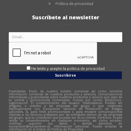
Política de privacidad
Suscríbete al newsletter
He leído y acepto la
politica de privacidad
Suscribirse
Finalidades: Envío de nuestro boletín comercial así como remitirle
información comercial de nuestros productos y servicios, comunicaciones
informativas y publicitarias sobre nuestros productos o servicio que sean de
su interés y promociones comerciales, incluso por correo electrónico.
Legitimación: El consentimiento del usuario. Destinatarios: Podrán ser
dirigidos o cedidos a las empresas del grupo o que colaboran
habitualmente con Europreven Servicios de Prevención de Riesgos
Laborales, SL para fines promocionales o para enviarle comunicaciones
relativas a los servicios prestados por las entidades dentro de las empresas
del grupo, que se consideren que puedan ser de su interés. Derechos: Puede
retirar su consentimiento en cualquier momento, así como acceder,
rectificar, suprimir sus datos y demás derechos en
europreven@europreven.es
. Información adicional: Puede ampliar la
información en el enlace de Política de Privacidad.