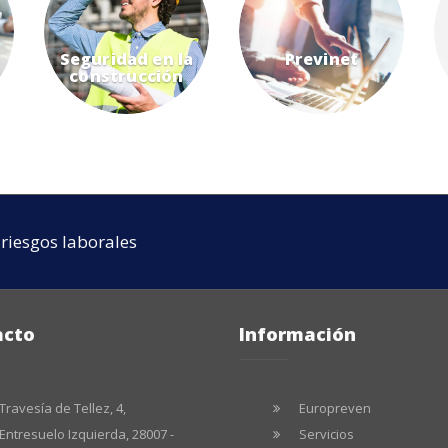
Seguridad en la
Previnet
construcción
riesgos laborales
acto
Información
Travesía de Tellez, 4,
Europreven
Entresuelo Izquierda, 28007 -
Servicios