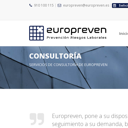
910 100 115
europreven@europreven.es
Solic
Inici
CONSULTORÍA
SERVICIOS DE CONSULTORÍA DE EUROPREVEN
Europreven, pone a su disposic
seguimiento a su demanda, bu