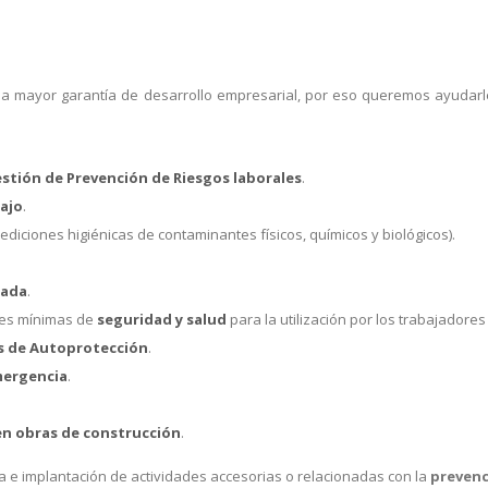
 a mayor garantía de desarrollo empresarial, por eso queremos ayudarle
stión de Prevención de Riesgos laborales
.
bajo
.
ediciones higiénicas de contaminantes físicos, químicos y biológicos).
cada
.
nes mínimas de
seguridad y salud
para la utilización por los trabajadores
es de Autoprotección
.
mergencia
.
en obras de construcción
.
ía e implantación de actividades accesorias o relacionadas con la
prevenc