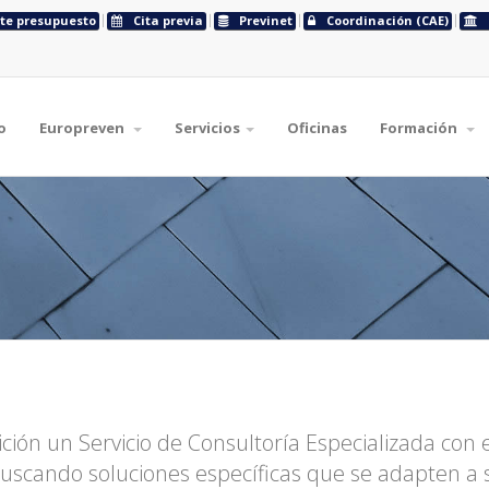
ite presupuesto
Cita previa
Previnet
Coordinación (CAE)
o
Europreven
Servicios
Oficinas
Formación
ión un Servicio de Consultoría Especializada con el
scando soluciones específicas que se adapten a 