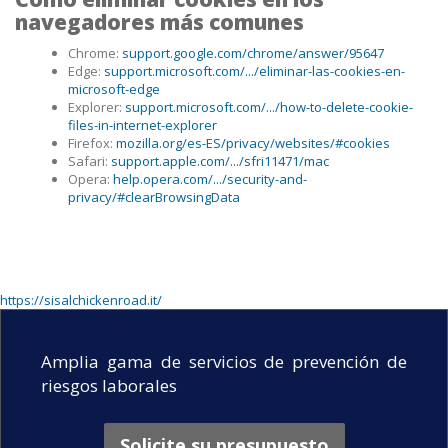
navegadores más comunes
Chrome:
support.google.com/chrome/answer/95647
Edge:
support.microsoft.com/.../eliminar-las-cookies-en-
microsoft-edge
Explorer:
support.microsoft.com/.../how-to-delete-cookie-
files-in-internet-explorer
Firefox:
mozilla.org/es-ES/privacy/websites/#cookies
Safari:
support.apple.com/.../sfri11471/mac
Opera:
help.opera.com/.../security-and-
privacy/#clearBrowsingData
https://sisalchickenroad.it/
Amplia gama de servicios de prevención de
riesgos laborales
Solicite su presupuesto