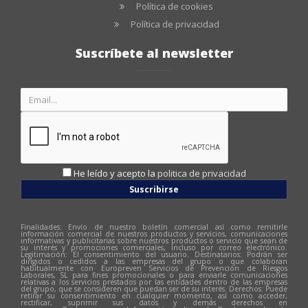
Política de cookies
Política de privacidad
Suscríbete al newsletter
He leído y acepto la
politica de privacidad
Suscribirse
Finalidades: Envío de nuestro boletín comercial así como remitirle
información comercial de nuestros productos y servicios, comunicaciones
informativas y publicitarias sobre nuestros productos o servicio que sean de
su interés y promociones comerciales, incluso por correo electrónico.
Legitimación: El consentimiento del usuario. Destinatarios: Podrán ser
dirigidos o cedidos a las empresas del grupo o que colaboran
habitualmente con Europreven Servicios de Prevención de Riesgos
Laborales, SL para fines promocionales o para enviarle comunicaciones
relativas a los servicios prestados por las entidades dentro de las empresas
del grupo, que se consideren que puedan ser de su interés. Derechos: Puede
retirar su consentimiento en cualquier momento, así como acceder,
rectificar, suprimir sus datos y demás derechos en