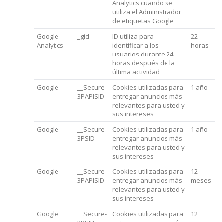
Analytics cuando se
utiliza el Administrador
de etiquetas Google
Google
_gid
ID utiliza para
22
Analytics
identificar a los
horas
usuarios durante 24
horas después de la
última actividad
Google
__Secure-
Cookies utilizadas para
1 año
3PAPISID
entregar anuncios más
relevantes para usted y
sus intereses
Google
__Secure-
Cookies utilizadas para
1 año
3PSID
entregar anuncios más
relevantes para usted y
sus intereses
Google
__Secure-
Cookies utilizadas para
12
3PAPISID
entregar anuncios más
meses
relevantes para usted y
sus intereses
Google
__Secure-
Cookies utilizadas para
12