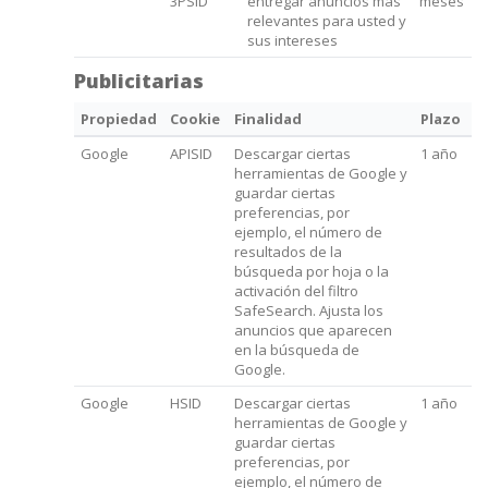
3PSID
entregar anuncios más
meses
relevantes para usted y
sus intereses
Publicitarias
Propiedad
Cookie
Finalidad
Plazo
Google
APISID
Descargar ciertas
1 año
herramientas de Google y
guardar ciertas
preferencias, por
ejemplo, el número de
resultados de la
búsqueda por hoja o la
activación del filtro
SafeSearch. Ajusta los
anuncios que aparecen
en la búsqueda de
Google.
Google
HSID
Descargar ciertas
1 año
herramientas de Google y
guardar ciertas
preferencias, por
ejemplo, el número de