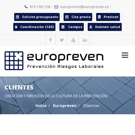
910 100 108
europreven@europreven.es
Solicite presupuesto
Cita previa
Previnet
Coordinación (CAE)
Campus
Exámen salud
CLIENTES
CREACIÓN Y DIFUSIÓN DE LA CULTURA DE LA PREVENCIÓN
Inicio
Europreven
Clientes