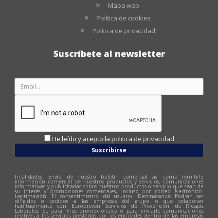
Mapa web
Política de cookies
Política de privacidad
Suscríbete al newsletter
He leído y acepto la
politica de privacidad
Suscribirse
Finalidades: Envío de nuestro boletín comercial así como remitirle
información comercial de nuestros productos y servicios, comunicaciones
informativas y publicitarias sobre nuestros productos o servicio que sean de
su interés y promociones comerciales, incluso por correo electrónico.
Legitimación: El consentimiento del usuario. Destinatarios: Podrán ser
dirigidos o cedidos a las empresas del grupo o que colaboran
habitualmente con Europreven Servicios de Prevención de Riesgos
Laborales, SL para fines promocionales o para enviarle comunicaciones
relativas a los servicios prestados por las entidades dentro de las empresas