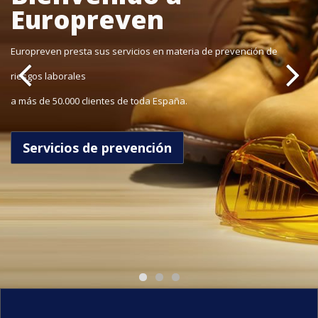
atención
Europreven
Europreven presta sus servicios en materia de prevención de
personalizada y
riesgos laborales
gestión integral
a más de 50.000 clientes de toda España.
Son las premisas que avalan nuestro que hacer diario
Servicios de prevención