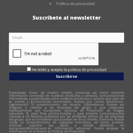
Política de privacidad
Suscríbete al newsletter
He leído y acepto la
politica de privacidad
Suscribirse
Finalidades: Envío de nuestro boletín comercial así como remitirle
información comercial de nuestros productos y servicios, comunicaciones
informativas y publicitarias sobre nuestros productos o servicio que sean de
su interés y promociones comerciales, incluso por correo electrónico.
Legitimación: El consentimiento del usuario. Destinatarios: Podrán ser
dirigidos o cedidos a las empresas del grupo o que colaboran
habitualmente con Europreven Servicios de Prevención de Riesgos
Laborales, SL para fines promocionales o para enviarle comunicaciones
relativas a los servicios prestados por las entidades dentro de las empresas
del grupo, que se consideren que puedan ser de su interés. Derechos: Puede
retirar su consentimiento en cualquier momento, así como acceder,
rectificar, suprimir sus datos y demás derechos en
europreven@europreven.es
. Información adicional: Puede ampliar la
información en el enlace de Política de Privacidad.