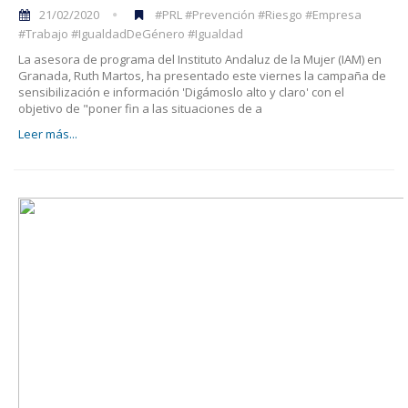
21/02/2020
#PRL #Prevención #Riesgo #Empresa
#Trabajo #IgualdadDeGénero #Igualdad
La asesora de programa del Instituto Andaluz de la Mujer (IAM) en
Granada, Ruth Martos, ha presentado este viernes la campaña de
sensibilización e información 'Digámoslo alto y claro' con el
objetivo de "poner fin a las situaciones de a
Leer más...