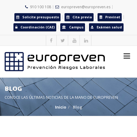
910 100 108
europreven@europreven.es
Solicite presupuesto
Cita previa
Previnet
Coordinación (CAE)
Campus
Exámen salud
BLOG
CONOCE LAS ÚLTIMAS NOTICIAS DE LA MANO DE EUROPREVEN
Inicio
Blog