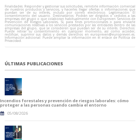
Finalidades: Responder y gestionar sus solicitudes, remitirle información comercial
de nuestros productos y servicios, y hacerles llegar ofertas o informaciones que
puedan ser de su interés, incluso por correo electrónico. Legitimación: El
consentimiento del usuario. Destinatarios: Podrán ser dirigidos o cedidos a las
empresas del grupo o que colaboran habitualmente con Europreven Servicios de
Prevención de Riesgos Laborales, SL para fines promocionales o para enviarle
comunicaciones relativas a los servicios prestados por las entidades dentro de las
empresas del grupo, que se consideren que puedan ser de su interés. Derechos:
Puede retirar su consentimiento en cualquier momento, así como acceder,
rectificar, suprimir sus datos y demás derechos en
europreven@europreven.es
.
Información adicional: Puede ampliar la información en el enlace de Política de
Privacidad.
ÚLTIMAS PUBLICACIONES
Incendios forestales y prevención de riesgos laborales: cómo
proteger a las personas cuando cambia el entorno
05/08/2026