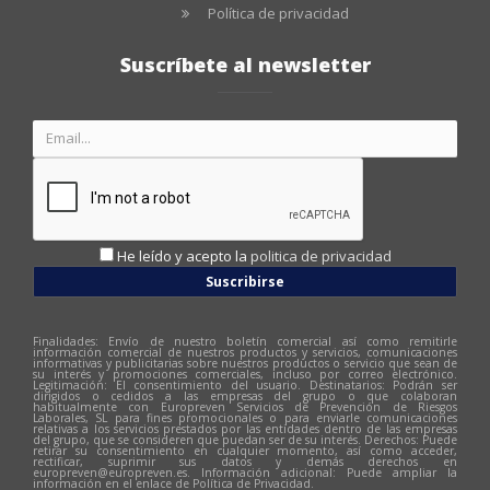
Política de privacidad
Suscríbete al newsletter
He leído y acepto la
politica de privacidad
Suscribirse
Finalidades: Envío de nuestro boletín comercial así como remitirle
información comercial de nuestros productos y servicios, comunicaciones
informativas y publicitarias sobre nuestros productos o servicio que sean de
su interés y promociones comerciales, incluso por correo electrónico.
Legitimación: El consentimiento del usuario. Destinatarios: Podrán ser
dirigidos o cedidos a las empresas del grupo o que colaboran
habitualmente con Europreven Servicios de Prevención de Riesgos
Laborales, SL para fines promocionales o para enviarle comunicaciones
relativas a los servicios prestados por las entidades dentro de las empresas
del grupo, que se consideren que puedan ser de su interés. Derechos: Puede
retirar su consentimiento en cualquier momento, así como acceder,
rectificar, suprimir sus datos y demás derechos en
europreven@europreven.es
. Información adicional: Puede ampliar la
información en el enlace de Política de Privacidad.