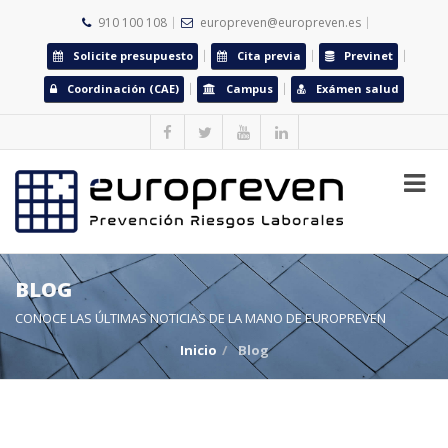
910 100 108
europreven@europreven.es
Solicite presupuesto
Cita previa
Previnet
Coordinación (CAE)
Campus
Exámen salud
BLOG
CONOCE LAS ÚLTIMAS NOTICIAS DE LA MANO DE EUROPREVEN
Inicio
Blog