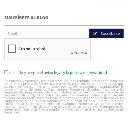
SUSCRÍBETE AL BLOG
Suscribirse
He leído y acepto el
aviso legal y la política de privacidad
.
Finalidades: Responder y gestionar sus solicitudes, remitirle información comercial
de nuestros productos y servicios, y hacerles llegar ofertas o informaciones que
puedan ser de su interés, incluso por correo electrónico. Legitimación: El
consentimiento del usuario. Destinatarios: Podrán ser dirigidos o cedidos a las
empresas del grupo o que colaboran habitualmente con Europreven Servicios de
Prevención de Riesgos Laborales, SL para fines promocionales o para enviarle
comunicaciones relativas a los servicios prestados por las entidades dentro de las
empresas del grupo, que se consideren que puedan ser de su interés. Derechos:
Puede retirar su consentimiento en cualquier momento, así como acceder,
rectificar, suprimir sus datos y demás derechos en
europreven@europreven.es
.
Información adicional: Puede ampliar la información en el enlace de Política de
Privacidad.