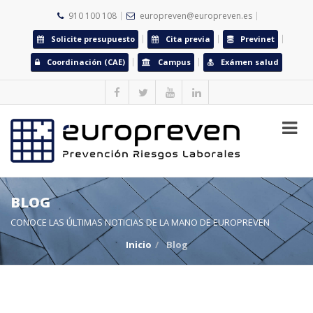
910 100 108
europreven@europreven.es
Solicite presupuesto
Cita previa
Previnet
Coordinación (CAE)
Campus
Exámen salud
BLOG
CONOCE LAS ÚLTIMAS NOTICIAS DE LA MANO DE EUROPREVEN
Inicio
Blog