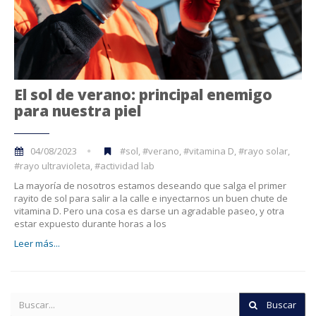
El sol de verano: principal enemigo
para nuestra piel
04/08/2023
#sol, #verano, #vitamina D, #rayo solar,
#rayo ultravioleta, #actividad lab
La mayoría de nosotros estamos deseando que salga el primer
rayito de sol para salir a la calle e inyectarnos un buen chute de
vitamina D. Pero una cosa es darse un agradable paseo, y otra
estar expuesto durante horas a los
Leer más...
Buscar