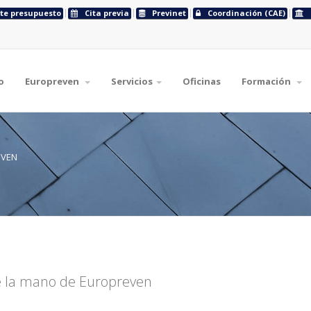
ite presupuesto
Cita previa
Previnet
Coordinación (CAE)
o
Europreven
Servicios
Oficinas
Formación
EVEN
de la mano de Europreven