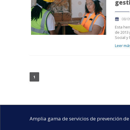
gest
08/0
Esta her
de 2013 
Social y 
Leer más
1
Amplia gama de servicios de prevención de 