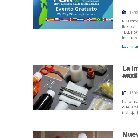
17/0
Nuestros
Iberoame
TELETRA
Instituto
Leer más
La i
auxil
16/0
La forma
que, en 
trabajad
Nuev