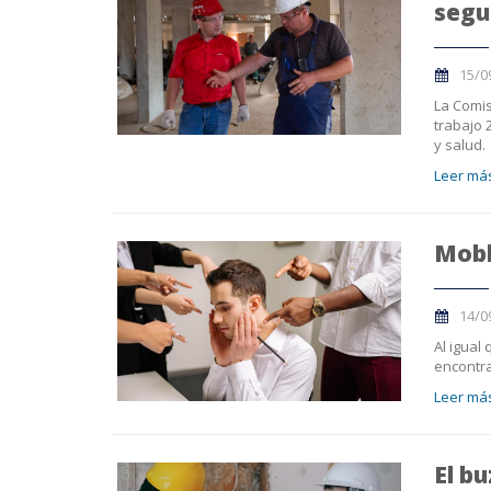
segu
15/0
La Comis
trabajo 
y salud.
Leer más
Mobb
14/0
Al igual
encontr
Leer más
El b