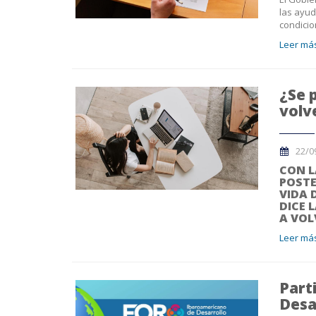
las ayud
condicio
Leer más
¿Se 
volve
22/0
CON L
POSTE
VIDA 
DICE 
A VOL
Leer más
Part
Desa