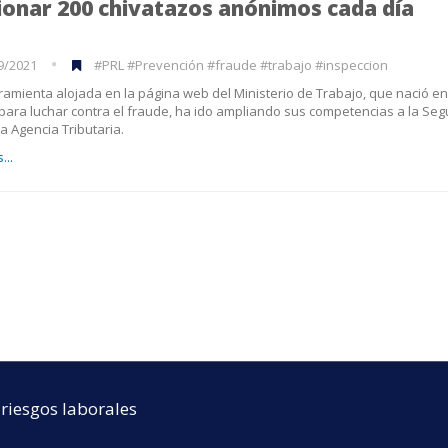
ionar 200 chivatazos anónimos cada día
9/2021
#PRL #Prevención #fraude #trabajo #inspeccion
ramienta alojada en la página web del Ministerio de Trabajo, que nació e
para luchar contra el fraude, ha ido ampliando sus competencias a la Seg
la Agencia Tributaria.
...
riesgos laborales