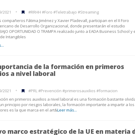
9/2021
#RRHH #Foro #Teletrabajo #Streaming
 compañeros Fátima Jiménez y Xavier Pladevall, participan en el II Foro
ricano de Desarrollo Organizacional, donde presentarán el estudio
BAJO OPORTUNIDAD O TRAMPA realizado junto a EADA Business School y e
 de Intangibles
...
mportancia de la formación en primeros
ios a nivel laboral
9/2021
#PRL #Prevención #primerosauxilios #formacion
ción en primeros auxilios a nivel laboral es una formación bastante olvid
un principio por riesgos laborales, la formación importante a impartir a los
ores es la que marca en el art&
Leer más...
o marco estratégico de la UE en materia 