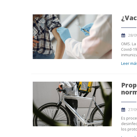
¿Vac
28/0
OMS. La 
Covid-19
inmuniza
Leer más
Prop
norm
27/0
Es proce
desinfec
los prot