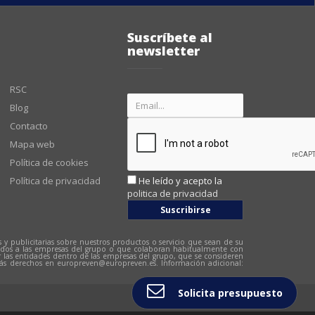
Suscríbete al
newsletter
RSC
Blog
Contacto
Mapa web
Política de cookies
Política de privacidad
He leído y acepto la
politica de privacidad
Suscribirse
 y publicitarias sobre nuestros productos o servicio que sean de su
cedidos a las empresas del grupo o que colaboran habitualmente con
or las entidades dentro de las empresas del grupo, que se consideren
más derechos en
europreven@europreven.es
. Información adicional:
Solicita presupuesto