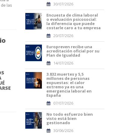
30/07/2026
 de las
Encuesta de clima laboral
o evaluación psicosocial:
la diferencia que puede
costarle caro a tu empresa
20/07/2026
io
Europreven recibe una
acreditación oficial por su
Plan de Igualdad
14/07/2026
OS
3.832 muertes y 5,5
A
millones de personas
UÉ
expuestas: el calor
extremo ya es una
ARSE
emergencia laboral en
España
07/07/2026
No todo esfuerzo bien
visto está bien
gestionado
30/06/2026