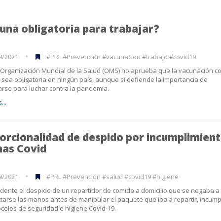
una obligatoria para trabajar?
9/2021
#PRL #Prevención #vacunacion #trabajo #covid19
Organización Mundial de la Salud (OMS) no aprueba que la vacunación co
 sea obligatoria en ningún país, aunque sí defiende la importancia de
rse para luchar contra la pandemia.
...
orcionalidad de despido por incumplimient
as Covid
9/2021
#PRL #Prevención #salud #covid19 #higiene
dente el despido de un repartidor de comida a domicilio que se negaba a
tarse las manos antes de manipular el paquete que iba a repartir, incum
ocolos de seguridad e higiene Covid-19.