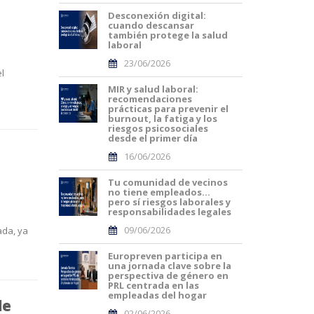
Desconexión digital:
cuando descansar
también protege la salud
laboral
23/06/2026
l
MIR y salud laboral:
recomendaciones
prácticas para prevenir el
burnout, la fatiga y los
riesgos psicosociales
desde el primer día
16/06/2026
Tu comunidad de vecinos
no tiene empleados…
pero sí riesgos laborales y
responsabilidades legales
09/06/2026
ada, ya
Europreven participa en
una jornada clave sobre la
perspectiva de género en
PRL centrada en las
empleadas del hogar
de
02/06/2026