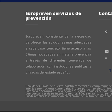
Europreven servicios de
Cont
prevención
Europreven, consciente de la necesidad
de ofrecer las soluciones más adecuadas
a cada caso concreto, tiene acceso a las
últimas novedades en materia preventiva
a través de diferentes convenios de
colaboración con instituciones públicas y
privadas del estado español.
Finalidades: Envío de nuestro boletín comercial así como remitirle
interés y promociones comerciales, incluso por correo electrónico
Europreven Servicios de Prevención de Riesgos Laborales, SL para fi
que puedan ser de su interés. Derechos: Puede retirar su consent
Puede ampliar la información en el enlace de Política de Privacidad