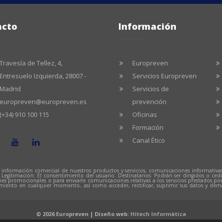
acto
Información
Travesía de Tellez, 4,
Europreven
Entresuelo Izquierda, 28007 -
Servicios Europreven
Madrid
Servicios de
europreven@europreven.es
prevención
(+34) 910 100 115
Oficinas
Formación
Canal Ético
 información comercial de nuestros productos y servicios, comunicaciones informativas
. Legitimación: El consentimiento del usuario. Destinatarios: Podrán ser dirigidos o 
nes promocionales o para enviarle comunicaciones relativas a los servicios prestados p
imiento en cualquier momento, así como acceder, rectificar, suprimir sus datos y de
.
© 2026 Europreven | Diseño web:
Hitech Informàtica