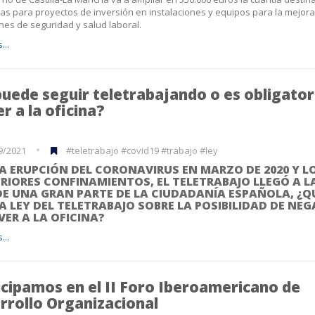
as para proyectos de inversión en instalaciones y equipos para la mejora
nes de seguridad y salud laboral.
...
puede seguir teletrabajando o es obligator
r a la oficina?
9/2021
#teletrabajo #covid19 #trabajo #ley
A ERUPCIÓN DEL CORONAVIRUS EN MARZO DE 2020 Y L
RIORES CONFINAMIENTOS, EL TELETRABAJO LLEGÓ A L
DE UNA GRAN PARTE DE LA CIUDADANÍA ESPAÑOLA, ¿Q
LA LEY DEL TELETRABAJO SOBRE LA POSIBILIDAD DE NEG
VER A LA OFICINA?
...
icipamos en el II Foro Iberoamericano de
rrollo Organizacional