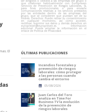
ser dirigidos o cedidos a las empresas del grupo o
que colaboran habitualmente con Europreven
Servicios de Prevención de Riesgos Laborales, SL
para fines promocionales o para enviarle
comunicaciones relativas a los servicios prestados
por las entidades dentro de las empresas del
grupo, que se consideren que puedan ser de su
interés. Derechos: Puede retirar su consentimiento
en cualquier momento, así como acceder,
 y
rectificar, suprimir sus datos y demás derechos en
europreven@europreven.es
. Información
adicional: Puede ampliar la información en el
enlace de Política de Privacidad.
mas. El
ÚLTIMAS PUBLICACIONES
Incendios forestales y
prevención de riesgos
laborales: cómo proteger
a las personas cuando
cambia el entorno
udas
05/08/2026
Juan Carlos del Toro
analiza en Time For
Business TV la evolución
de la prevención de
riesgos laborales
ada a