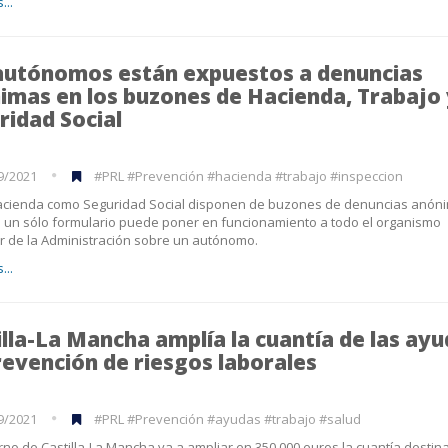
...
autónomos están expuestos a denuncias
imas en los buzones de Hacienda, Trabajo
ridad Social
9/2021
#PRL #Prevención #hacienda #trabajo #inspeccion
acienda como Seguridad Social disponen de buzones de denuncias anóni
 un sólo formulario puede poner en funcionamiento a todo el organismo
r de la Administración sobre un autónomo.
...
illa-La Mancha amplía la cuantía de las ay
revención de riesgos laborales
9/2021
#PRL #Prevención #ayudas #trabajo #salud
rno de Castilla-La Mancha va a ampliar en 350.000 euros la cuantía destin