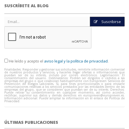
SUSCRÍBETE AL BLOG
Suscribirse
He leído y acepto el
aviso legal y la política de privacidad
.
Finalidades: Responder y gestionar sus solicitudes, remitirle información comercial
de nuestros productos y servicios, y hacerles llegar ofertas o informaciones que
puedan ser de su interés, incluso por correo electrónico. Legitimación: El
consentimiento del usuario. Destinatarios: Podrán ser dirigidos o cedidos a las
empresas del grupo o que colaboran habitualmente con Europreven Servicios de
Prevención de Riesgos Laborales, SL para fines promocionales o para enviarle
comunicaciones relativas a los servicios prestados por las entidades dentro de las
empresas del grupo, que se consideren que puedan ser de su interés. Derechos:
Puede retirar su consentimiento en cualquier momento, así como acceder,
rectificar, suprimir sus datos y demás derechos en
europreven@europreven.es
.
Información adicional: Puede ampliar la información en el enlace de Política de
Privacidad.
ÚLTIMAS PUBLICACIONES