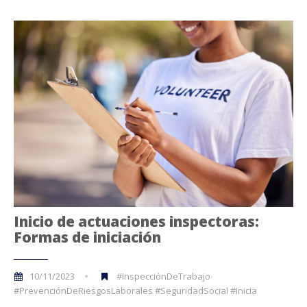
Inicio de actuaciones inspectoras:
Formas de iniciación
10/11/2023
#InspecciónDeTrabajo
#PrevenciónDeRiesgosLaborales #SeguridadSocial #Inicia