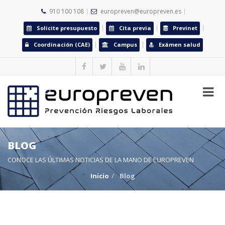
910 100 108
europreven@europreven.es
Solicite presupuesto
Cita previa
Previnet
Coordinación (CAE)
Campus
Exámen salud
BLOG
CONOCE LAS ÚLTIMAS NOTICIAS DE LA MANO DE EUROPREVEN
Inicio
Blog