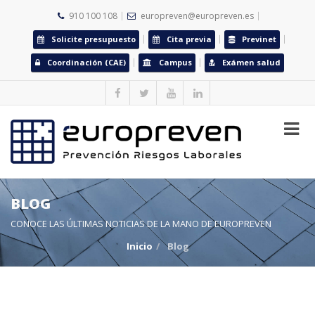
910 100 108
europreven@europreven.es
Solicite presupuesto
Cita previa
Previnet
Coordinación (CAE)
Campus
Exámen salud
BLOG
CONOCE LAS ÚLTIMAS NOTICIAS DE LA MANO DE EUROPREVEN
Inicio
Blog