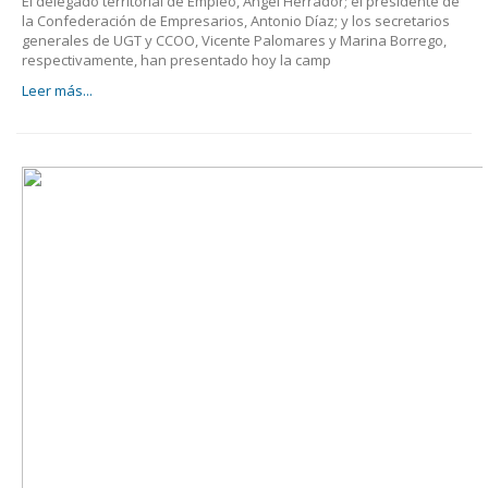
El delegado territorial de Empleo, Ángel Herrador; el presidente de
la Confederación de Empresarios, Antonio Díaz; y los secretarios
generales de UGT y CCOO, Vicente Palomares y Marina Borrego,
respectivamente, han presentado hoy la camp
Leer más...