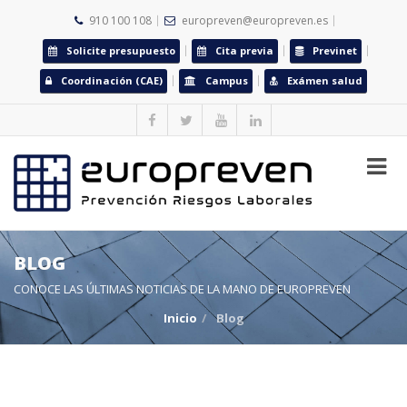
910 100 108
europreven@europreven.es
Solicite presupuesto
Cita previa
Previnet
Coordinación (CAE)
Campus
Exámen salud
BLOG
CONOCE LAS ÚLTIMAS NOTICIAS DE LA MANO DE EUROPREVEN
Inicio
Blog