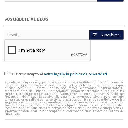
SUSCRÍBETE AL BLOG
Suscribirse
He leído y acepto el
aviso legal y la política de privacidad
.
Finalidades: Responder y gestionar sus solicitudes, remitirle información comercial
de nuestros productos y servicios, y hacerles llegar ofertas o informaciones que
puedan ser de su interés, incluso por correo electrónico. Legitimación: El
consentimiento del usuario. Destinatarios: Podrán ser dirigidos o cedidos a las
empresas del grupo o que colaboran habitualmente con Europreven Servicios de
Prevención de Riesgos Laborales, SL para fines promocionales o para enviarle
comunicaciones relativas a los servicios prestados por las entidades dentro de las
empresas del grupo, que se consideren que puedan ser de su interés. Derechos:
Puede retirar su consentimiento en cualquier momento, así como acceder,
rectificar, suprimir sus datos y demás derechos en
europreven@europreven.es
.
Información adicional: Puede ampliar la información en el enlace de Política de
Privacidad.