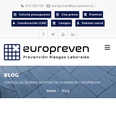
910 100 108
europreven@europreven.es
Solicite presupuesto
Cita previa
Previnet
Coordinación (CAE)
Campus
Exámen salud
BLOG
CONOCE LAS ÚLTIMAS NOTICIAS DE LA MANO DE EUROPREVEN
Inicio
Blog