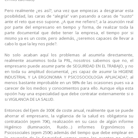
Pero realmente ¿es así?, una vez que empiezas a desgranar esta
posibilidad, las caras de “alegría” van pasando a caras de “susto”
ante el reto que eso supone. ¿A que me refiero?, a la asunción real
por parte del empresario en tiempo y forma, de realizar toda la
parte documental que debe tener la empresa, el tiempo por si
mismo ya es un coste, pero además, ¿seremos capaces de llevar a
cabo lo que la ley nos pide?.
No solo acaban aquí los problemas al asumirla directamente,
realmente asumimos toda la PRL, nosotros sabemos que no, el
empresario puede asumir parte de SEGURIDAD EN EL TRABAJO, y no
en toda su amplitud documental, ¿es capaz de asumir la HIGIENE
INDUSTRIAL Y LA ERGONOMIA Y PSICOSOCIOLOGIA APLIACADA?, al
menos bastante improbable en un 98% de las ocasiones pues va a
carecer de los medios y conocimientos para ello. Aunque elija esta
opción hay una especialidad que debe contratar externamente si o
si VIGILANCIA DE LA SALUD.
Entonces del Ejem de 300€ de coste anual, realmente que se puede
ahorrar el empresario, la vigilancia de la salud es obligatoria su
contratación (ejem 70€), realización en su caso de algún informe
Higiénico (Iluminación, Ruido…) informes Ergonómicos o
Psicosociales (ejem 250€) además del tiempo que debe emplear en
la asunción de la Seguridad, vemos como las cuentas no salen