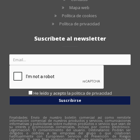
Mapa web
Política de cookies
Política de privacidad
Suscríbete al newsletter
He leído y acepto la
politica de privacidad
Suscribirse
Finalidades: Envío de nuestro boletín comercial así como remitirle
información comercial de nuestros productos y servicios, comunicaciones
informativas y publicitarias sobre nuestros productos o servicio que sean de
su interés y promociones comerciales, incluso por correo electrónico.
Legitimación: El consentimiento del usuario. Destinatarios: Podrán ser
dirigidos o cedidos a las empresas del grupo o que colaboran
habitualmente con Europreven Servicios de Prevención de Riesgos
Laborales, SL para fines promocionales o para enviarle comunicaciones