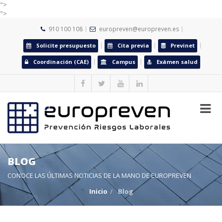
">
">
910 100 108
europreven@europreven.es
Solicite presupuesto
Cita previa
Previnet
Coordinación (CAE)
Campus
Exámen salud
BLOG
CONOCE LAS ÚLTIMAS NOTICIAS DE LA MANO DE EUROPREVEN
Inicio
Blog