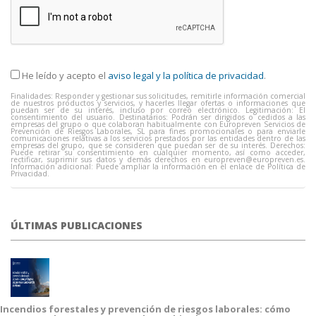
He leído y acepto el
aviso legal y la política de privacidad
.
Finalidades: Responder y gestionar sus solicitudes, remitirle información comercial
de nuestros productos y servicios, y hacerles llegar ofertas o informaciones que
puedan ser de su interés, incluso por correo electrónico. Legitimación: El
consentimiento del usuario. Destinatarios: Podrán ser dirigidos o cedidos a las
empresas del grupo o que colaboran habitualmente con Europreven Servicios de
Prevención de Riesgos Laborales, SL para fines promocionales o para enviarle
comunicaciones relativas a los servicios prestados por las entidades dentro de las
empresas del grupo, que se consideren que puedan ser de su interés. Derechos:
Puede retirar su consentimiento en cualquier momento, así como acceder,
rectificar, suprimir sus datos y demás derechos en
europreven@europreven.es
.
Información adicional: Puede ampliar la información en el enlace de Política de
Privacidad.
ÚLTIMAS PUBLICACIONES
Incendios forestales y prevención de riesgos laborales: cómo