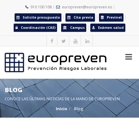
910 100 108
europreven@europreven.es
Solicite presupuesto
Cita previa
Previnet
Coordinación (CAE)
Campus
Exámen salud
BLOG
CONOCE LAS ÚLTIMAS NOTICIAS DE LA MANO DE EUROPREVEN
Inicio
Blog