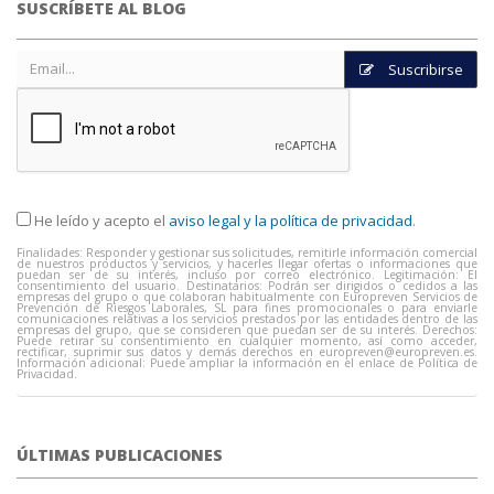
SUSCRÍBETE AL BLOG
Suscribirse
He leído y acepto el
aviso legal y la política de privacidad
.
Finalidades: Responder y gestionar sus solicitudes, remitirle información comercial
de nuestros productos y servicios, y hacerles llegar ofertas o informaciones que
puedan ser de su interés, incluso por correo electrónico. Legitimación: El
consentimiento del usuario. Destinatarios: Podrán ser dirigidos o cedidos a las
empresas del grupo o que colaboran habitualmente con Europreven Servicios de
Prevención de Riesgos Laborales, SL para fines promocionales o para enviarle
comunicaciones relativas a los servicios prestados por las entidades dentro de las
empresas del grupo, que se consideren que puedan ser de su interés. Derechos:
Puede retirar su consentimiento en cualquier momento, así como acceder,
rectificar, suprimir sus datos y demás derechos en
europreven@europreven.es
.
Información adicional: Puede ampliar la información en el enlace de Política de
Privacidad.
ÚLTIMAS PUBLICACIONES