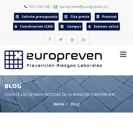
910 100 108
europreven@europreven.es
Solicite presupuesto
Cita previa
Previnet
Coordinación (CAE)
Campus
Exámen salud
BLOG
CONOCE LAS ÚLTIMAS NOTICIAS DE LA MANO DE EUROPREVEN
Inicio
Blog