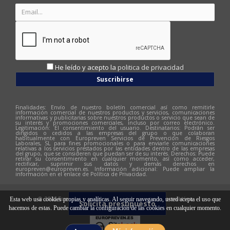
He leído y acepto la
politica de privacidad
Suscribirse
Finalidades: Envío de nuestro boletín comercial así como remitirle
información comercial de nuestros productos y servicios, comunicaciones
informativas y publicitarias sobre nuestros productos o servicio que sean de
su interés y promociones comerciales, incluso por correo electrónico.
Legitimación: El consentimiento del usuario. Destinatarios: Podrán ser
dirigidos o cedidos a las empresas del grupo o que colaboran
habitualmente con Europreven Servicios de Prevención de Riesgos
Laborales, SL para fines promocionales o para enviarle comunicaciones
relativas a los servicios prestados por las entidades dentro de las empresas
del grupo, que se consideren que puedan ser de su interés. Derechos: Puede
retirar su consentimiento en cualquier momento, así como acceder,
rectificar, suprimir sus datos y demás derechos en
europreven@europreven.es
. Información adicional: Puede ampliar la
información en el enlace de Política de Privacidad.
© 2026 Europreven | Diseño web:
Hitech Informàtica
Esta web usa cookies propias y analíticas. Al seguir navegando, usted acepta el uso que
Solicita presupuesto
hacemos de estas. Puede cambiar la configuración de las cookies en cualquier momento.