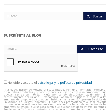
Buscar
SUSCRÍBETE AL BLOG
Suscribirse
He leído y acepto el
aviso legal y la política de privacidad
.
Finalidades: Responder y gestionar sus solicitudes, remitirle información comercial
de nuestros productos y servicios, y hacerles llegar ofertas o informaciones que
puedan ser de su interés, incluso por correo electrónico. Legitimación: El
consentimiento del usuario. Destinatarios: Podrán ser dirigidos o cedidos a las
empresas del grupo o que colaboran habitualmente con Europreven Servicios de
Prevención de Riesgos Laborales, SL para fines promocionales o para enviarle
comunicaciones relativas a los servicios prestados por las entidades dentro de las
empresas del grupo, que se consideren que puedan ser de su interés. Derechos:
Puede retirar su consentimiento en cualquier momento, así como acceder,