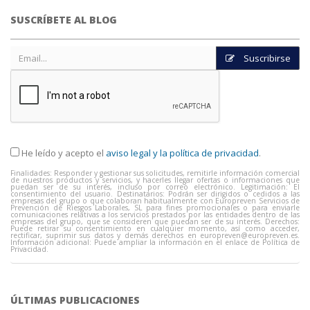
SUSCRÍBETE AL BLOG
Suscribirse
He leído y acepto el
aviso legal y la política de privacidad
.
Finalidades: Responder y gestionar sus solicitudes, remitirle información comercial
de nuestros productos y servicios, y hacerles llegar ofertas o informaciones que
puedan ser de su interés, incluso por correo electrónico. Legitimación: El
consentimiento del usuario. Destinatarios: Podrán ser dirigidos o cedidos a las
empresas del grupo o que colaboran habitualmente con Europreven Servicios de
Prevención de Riesgos Laborales, SL para fines promocionales o para enviarle
comunicaciones relativas a los servicios prestados por las entidades dentro de las
empresas del grupo, que se consideren que puedan ser de su interés. Derechos:
Puede retirar su consentimiento en cualquier momento, así como acceder,
rectificar, suprimir sus datos y demás derechos en
europreven@europreven.es
.
Información adicional: Puede ampliar la información en el enlace de Política de
Privacidad.
ÚLTIMAS PUBLICACIONES