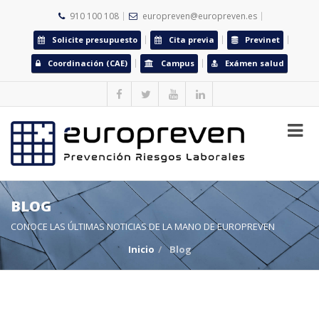
910 100 108
europreven@europreven.es
Solicite presupuesto
Cita previa
Previnet
Coordinación (CAE)
Campus
Exámen salud
BLOG
CONOCE LAS ÚLTIMAS NOTICIAS DE LA MANO DE EUROPREVEN
Inicio
Blog