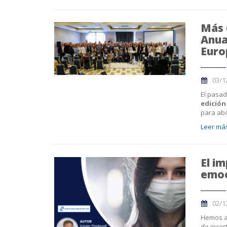
Más 
Anua
Euro
03/1
El pasad
edición
para abo
Leer más
El i
emoc
02/1
Hemos a
de incer