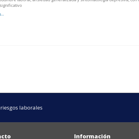
significativo
...
riesgos laborales
acto
Información