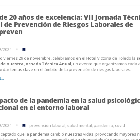
de 20 años de excelencia: VII Jornada Técn
l de Prevención de Riesgos Laborales de
preven
2/2024
o viernes 29 de noviembre, celebramos en el Hotel Victoria de Toledo la
s
 de nuestra Jornada Técnica Anual
, un evento que organizamos cada 
rdar temas clave en el ámbito de la prevención de riesgos laborales.
...
mpacto de la pandemia en la salud psicológi
ional en el entorno laboral
2/2024
prevención laboral, salud mental, pandemia, covid
ceptado que la pandemia cambió nuestras vidas, provocando mayores n
tidumbre laboral, ansiedad generalizada y sintomatología depresiva, con