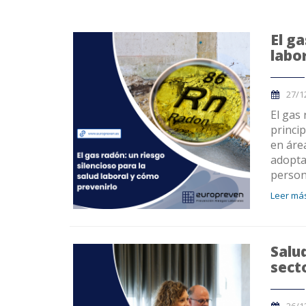
El ga
labo
27/1
El gas
princi
en áre
adopta
person
Leer más
Salu
sect