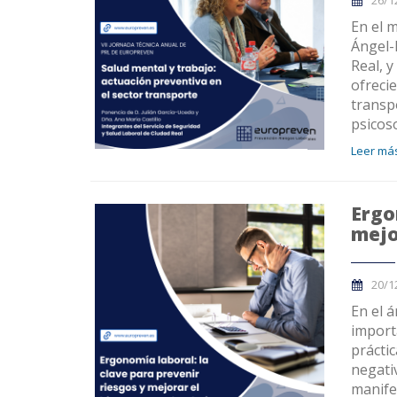
26/1
En el 
Ángel-
Real, y
ofreci
transp
psicoso
Leer más
Ergo
mejo
20/1
En el á
import
prácti
negati
manife