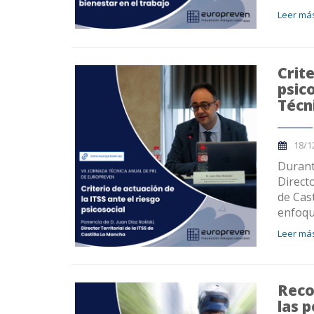
Leer más
Crite
psico
Técn
18/1
Durant
Directo
de Cast
enfoqu
Leer más
Reco
las 