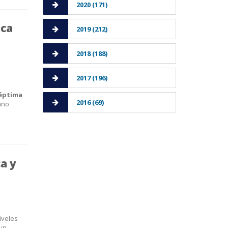
2020 (171)
ica
2019 (212)
2018 (188)
2017 (196)
éptima
2016 (69)
año
ca y
iveles
 un