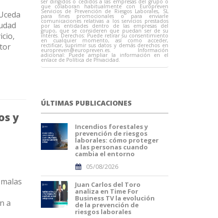
ser dirigidos o cedidos a las empresas del grupo o
que colaboran habitualmente con Europreven
Servicios de Prevención de Riesgos Laborales, SL
-Uceda
para fines promocionales o para enviarle
comunicaciones relativas a los servicios prestados
iudad
por las entidades dentro de las empresas del
grupo, que se consideren que puedan ser de su
icio,
interés. Derechos: Puede retirar su consentimiento
en cualquier momento, así como acceder,
tor
rectificar, suprimir sus datos y demás derechos en
europreven@europreven.es
. Información
adicional: Puede ampliar la información en el
enlace de Política de Privacidad.
ÚLTIMAS PUBLICACIONES
os y
Incendios forestales y
prevención de riesgos
laborales: cómo proteger
a las personas cuando
cambia el entorno
05/08/2026
 malas
Juan Carlos del Toro
analiza en Time For
Business TV la evolución
n a
de la prevención de
riesgos laborales