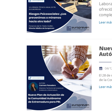
Labora
ofreci
complej
Leer más
Nuev
Autó
04/1
El 28 de
de la C
Leer más