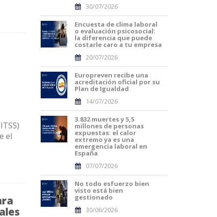
30/07/2026
Encuesta de clima laboral
o evaluación psicosocial:
la diferencia que puede
costarle caro a tu empresa
20/07/2026
Europreven recibe una
acreditación oficial por su
Plan de Igualdad
14/07/2026
3.832 muertes y 5,5
(ITSS)
millones de personas
expuestas: el calor
e el
extremo ya es una
emergencia laboral en
España
07/07/2026
No todo esfuerzo bien
visto está bien
gestionado
ara
ales
30/06/2026