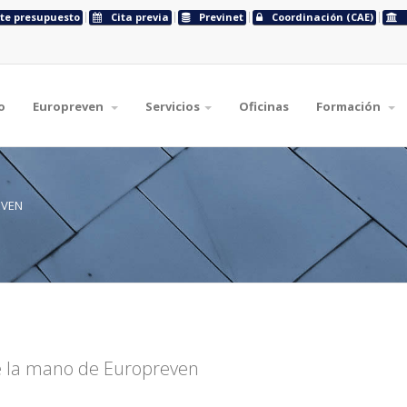
ite presupuesto
Cita previa
Previnet
Coordinación (CAE)
o
Europreven
Servicios
Oficinas
Formación
EVEN
de la mano de Europreven