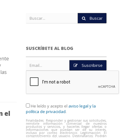
Buscar
SUSCRÍBETE AL BLOG
ente
y
Suscribirse
las
He leído y acepto el
aviso legal y la
política de privacidad
.
n el
Finalidades: Responder y gestionar sus solicitudes,
remitirle información comercial de nuestros
productos y servicios, y hacerles llegar ofertas o
informaciones que puedan ser de su interés,
incluso por correo electrónico. Legitimación: El
consentimiento del usuario. Destinatarios: Podrán