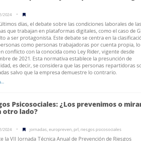
2/2024
últimos días, el debate sobre las condiciones laborales de la
as que trabajan en plataformas digitales, como el caso de G
to a ser protagonista. Este debate se centra en la clasificaci
personas como personas trabajadoras por cuenta propia, lo
en conflicto con la conocida como Ley Rider, vigente desde
mbre de 2021. Esta normativa establece la presunción de
lidad, es decir, se considera que las personas repartidoras s
das salvo que la empresa demuestre lo contrario.
...
gos Psicosociales: ¿Los prevenimos o mir
a otro lado?
2/2024
jornadas, europreven, prl, riesgos psicosociales
e la VII Jornada Técnica Anual de Prevención de Riesgos