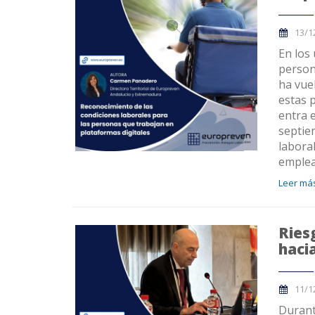
13/1
En los 
person
ha vuel
estas 
entra 
septie
labora
emplea
Leer más
Ries
haci
11/1
Durant