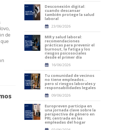
Desconexión digital:
cuando descansar
también protege la salud
laboral
s
23/06/2026
lovo,
ón de
MIR y salud laboral:
 que
recomendaciones
prácticas para prevenir el
burnout, la fatiga y los
riesgos psicosociales
desde el primer día
on
16/06/2026
Tu comunidad de vecinos
no tiene empleados…
pero sí riesgos laborales y
responsabilidades legales
amos
09/06/2026
Europreven participa en
una jornada clave sobre la
perspectiva de género en
PRL centrada en las
empleadas del hogar
02/06/2026