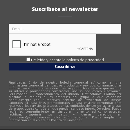
Suscríbete al newsletter
He leído y acepto la
politica de privacidad
Suscribirse
Finalidades: Envío de nuestro boletín comercial así como remitirle
información comercial de nuestros productos y servicios, comunicaciones
informativas y publicitarias sobre nuestros productos o servicio que sean de
su interés y promociones comerciales, incluso por correo electrónico.
Legitimación: El consentimiento del usuario. Destinatarios: Podrán ser
dirigidos o cedidos a las empresas del grupo o que colaboran
habitualmente con Europreven Servicios de Prevención de Riesgos
Laborales, SL para fines promocionales o para enviarle comunicaciones
relativas a los servicios prestados por las entidades dentro de las empresas
del grupo, que se consideren que puedan ser de su interés. Derechos: Puede
retirar su consentimiento en cualquier momento, así como acceder,
rectificar, suprimir sus datos y demás derechos en
europreven@europreven.es
. Información adicional: Puede ampliar la
información en el enlace de Política de Privacidad.