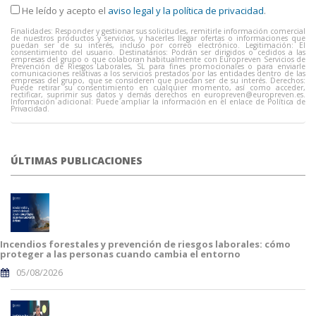
He leído y acepto el
aviso legal y la política de privacidad
.
Finalidades: Responder y gestionar sus solicitudes, remitirle información comercial
de nuestros productos y servicios, y hacerles llegar ofertas o informaciones que
puedan ser de su interés, incluso por correo electrónico. Legitimación: El
consentimiento del usuario. Destinatarios: Podrán ser dirigidos o cedidos a las
empresas del grupo o que colaboran habitualmente con Europreven Servicios de
Prevención de Riesgos Laborales, SL para fines promocionales o para enviarle
comunicaciones relativas a los servicios prestados por las entidades dentro de las
empresas del grupo, que se consideren que puedan ser de su interés. Derechos:
Puede retirar su consentimiento en cualquier momento, así como acceder,
rectificar, suprimir sus datos y demás derechos en
europreven@europreven.es
.
Información adicional: Puede ampliar la información en el enlace de Política de
Privacidad.
ÚLTIMAS PUBLICACIONES
Incendios forestales y prevención de riesgos laborales: cómo
proteger a las personas cuando cambia el entorno
05/08/2026