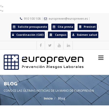
">
">
910 100 108
europreven@europreven.es
Solicite presupuesto
Cita previa
Previnet
Coordinación (CAE)
Campus
Exámen salud
BLOG
CONOCE LAS ÚLTIMAS NOTICIAS DE LA MANO DE EUROPREVEN
Inicio
Blog