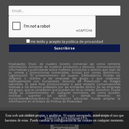
He leído y acepto la
politica de privacidad
Suscribirse
Finalidades: Envío de nuestro boletín comercial así como remitirle
información comercial de nuestros productos y servicios, comunicaciones
informativas y publicitarias sobre nuestros productos o servicio que sean de
su interés y promociones comerciales, incluso por correo electrónico.
Legitimación: El consentimiento del usuario. Destinatarios: Podrán ser
dirigidos o cedidos a las empresas del grupo o que colaboran
habitualmente con Europreven Servicios de Prevención de Riesgos
Laborales, SL para fines promocionales o para enviarle comunicaciones
relativas a los servicios prestados por las entidades dentro de las empresas
del grupo, que se consideren que puedan ser de su interés. Derechos: Puede
retirar su consentimiento en cualquier momento, así como acceder,
rectificar, suprimir sus datos y demás derechos en
europreven@europreven.es
. Información adicional: Puede ampliar la
información en el enlace de Política de Privacidad.
© 2026 Europreven | Diseño web:
Hitech Informàtica
Esta web usa cookies propias y analíticas. Al seguir navegando, usted acepta el uso que
Solicita presupuesto
hacemos de estas. Puede cambiar la configuración de las cookies en cualquier momento.