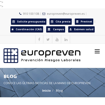
">
">
910 100 108
europreven@europreven.es
Solicite presupuesto
Cita previa
Previnet
Coordinación (CAE)
Campus
Exámen salud
BLOG
CONOCE LAS ÚLTIMAS NOTICIAS DE LA MANO DE EUROPREVEN
Inicio
Blog