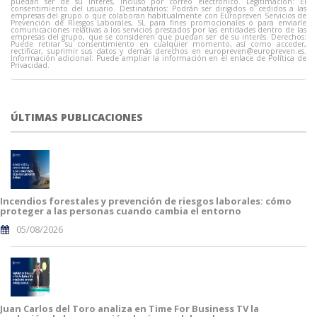
puedan ser de su interés, incluso por correo electrónico. Legitimación: El
consentimiento del usuario. Destinatarios: Podrán ser dirigidos o cedidos a las
empresas del grupo o que colaboran habitualmente con Europreven Servicios de
Prevención de Riesgos Laborales, SL para fines promocionales o para enviarle
comunicaciones relativas a los servicios prestados por las entidades dentro de las
empresas del grupo, que se consideren que puedan ser de su interés. Derechos:
Puede retirar su consentimiento en cualquier momento, así como acceder,
rectificar, suprimir sus datos y demás derechos en
europreven@europreven.es
.
Información adicional: Puede ampliar la información en el enlace de Política de
Privacidad.
ÚLTIMAS PUBLICACIONES
Incendios forestales y prevención de riesgos laborales: cómo
proteger a las personas cuando cambia el entorno
05/08/2026
Juan Carlos del Toro analiza en Time For Business TV la