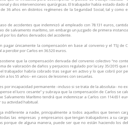
sional y dos intervenciones quirúrgicas. El trabajador había estado dado d
de 36 años en distintos regímenes de la Seguridad Social, tal y como e
aso de accidentes que indemnizó al empleado con 78.131 euros, cantid
io de salvamento marítimo, sin embargo un juzgado de primera instancia
il por los daños derivados del accidente.
 en pagar únicamente la compensación en base al convenio y el TSJ de 
al a percibir por Carlos en 36.520 euros.
ue sostiene que la compensación derivada del convenio colectivo “no cont
ema de valoración de daños y perjuicios regulado por la Ley 35/2015 que
e el trabajador habría cobrado tras seguir en activo y lo que cobró por p
ón a los 55 años– en casos de lesiones con secuelas.
nes por incapacidad permanente –incluso si se trata de la absoluta– no ex
pense el lucro cesante” y subraya que la compensación de Carlos se cal
 que Salvamento Marítimo tendrá que indemnizar a Carlos con 114.651 eur
su actividad habitual.
 indiferente a nadie, principalmente a todos aquellos que tienen car
todas las empresas y empresarios que tengan trabajadores a su cargo
as porque de alguna manera, puede ser que no están haciendo los de