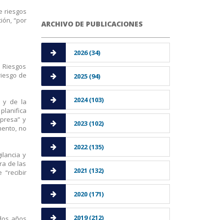
e riesgos
ión, “por
ARCHIVO DE PUBLICACIONES
2026 (34)
e Riesgos
riesgo de
2025 (94)
2024 (103)
a y de la
planifica
mpresa” y
2023 (102)
mento, no
2022 (135)
ilancia y
ra de las
2021 (132)
“recibir
2020 (171)
2019 (212)
 dos años