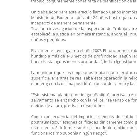
trabajo, conjuntamente con la falta de planificación de la
Un trabajador para este articulo llamado Carlos (nombr
Ministerio de Fomento– durante 24 años hasta que un a
incapacitó de manera permanente.
Tras una investigación de la Inspección de Trabajo y tr
estableció la justicia en primera instancia, ahora el T
daños y perjuicios.
El accidente tuvo lugar en el año 2007. El funcionario 
hundido a más de 140 metros de profundidad, según recog
barco hasta aguas menos profundas”, indica Ignasi Jorne
La maniobra que los empleados tenían que ejecutar con
superficie. Mientras se realizaba esta operación la hél
mantenga en la misma posición” a pesar del viento y las 
“Este sistema plantea un riesgo añadido”, precisa la Aut
salvamento se enganchó con la hélice, “se tensó de for
metros de altura, precisa la resolución.
Como consecuencia del impacto, el empleado sufrió fr
postraumático, “lesiones calificadas clínicamente como 
este medio. El informe sobre el accidente emitido po
funcionarios “no suponía ningún riesgo”.