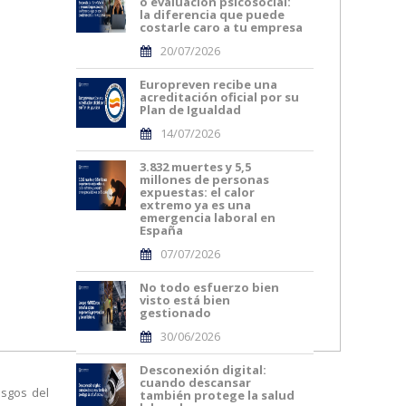
o evaluación psicosocial:
la diferencia que puede
costarle caro a tu empresa
20/07/2026
Europreven recibe una
acreditación oficial por su
Plan de Igualdad
14/07/2026
3.832 muertes y 5,5
millones de personas
expuestas: el calor
extremo ya es una
emergencia laboral en
España
07/07/2026
No todo esfuerzo bien
visto está bien
gestionado
30/06/2026
Desconexión digital:
cuando descansar
esgos del
también protege la salud