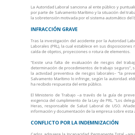
La Autoridad Laboral sanciona al ente público y puntual
por parte de Salvamento Marítimo y la situación del trab
la sobretensión motivada por el sistema automático del b
INFRACCIÓN GRAVE
Tras la investigación del accidente por la Autoridad L
Laborales (PRL), la cual establece en sus disposicion
caída de objetos, proyecciones o rotura de elementos.
“Existe una falta de evaluación de riesgos del trab
determinación de procedimientos de trabajo seguros”, se
la actividad preventiva de riesgos laborales– “la pre
Salvamento Marítimo lo infringe, según la autoridad. el
ha recibido respuesta del ente público.
El Ministerio de Trabajo –a través de la guía de preve
exigencia del cumplimiento de la Ley de PRL. “Los deleg
Heras, responsable de Salud Laboral de USO. Añade
información y documentación de la empresa sobre esta ár
CONFLICTO POR LA INDEMNIZACIÓN
Carlos adquiere la Incapacidad Permanente Total –aque