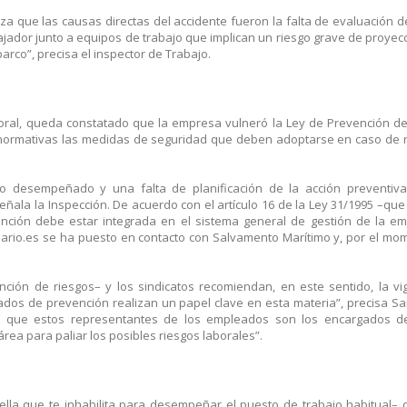
iza que las causas directas del accidente fueron la falta de evaluación d
ajador junto a equipos de trabajo que implican un riesgo grave de proyecc
arco”, precisa el inspector de Trabajo.
aboral, queda constatado que la empresa vulneró la Ley de Prevención d
es normativas las medidas de seguridad que deben adoptarse en caso de 
ajo desempeñado y una falta de planificación de la acción preventiv
ñala la Inspección. De acuerdo con el artículo 16 de la Ley 31/1995 –que 
vención debe estar integrada en el sistema general de gestión de la e
diario.es se ha puesto en contacto con Salvamento Marítimo y, por el mo
nción de riesgos– y los sindicatos recomiendan, en este sentido, la vig
ados de prevención realizan un papel clave en esta materia”, precisa Sa
 que estos representantes de los empleados son los encargados de 
ea para paliar los posibles riesgos laborales”.
lla que te inhabilita para desempeñar el puesto de trabajo habitual–