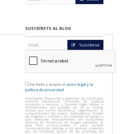
SUSCRÍBETE AL BLOG
Suscribirse
He leído y acepto el
aviso legal y la
política de privacidad
.
Finalidades: Responder y gestionar sus solicitudes,
remitirle información comercial de nuestros
productos y servicios, y hacerles llegar ofertas o
informaciones que puedan ser de su interés,
incluso por correo electrónico. Legitimación: El
consentimiento del usuario. Destinatarios: Podrán
ser dirigidos o cedidos a las empresas del grupo o
que colaboran habitualmente con Europreven
Servicios de Prevención de Riesgos Laborales, SL
para fines promocionales o para enviarle
comunicaciones relativas a los servicios prestados
por las entidades dentro de las empresas del