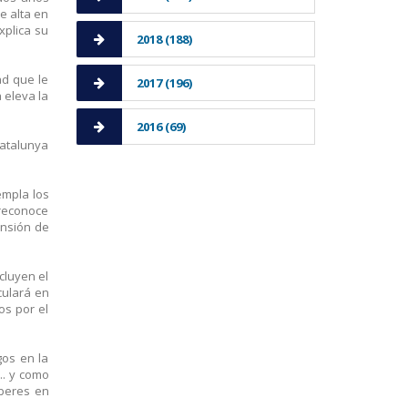
e alta en
xplica su
2018 (188)
ad que le
2017 (196)
 eleva la
2016 (69)
Catalunya
empla los
 reconoce
ensión de
cluyen el
culará en
os por el
gos en la
.. y como
beres en