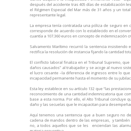
después del accidente tras 405 días de estabilización le
el Régimen Especial del Mar más de 31 años y un total 
representante legal.
La empresa tenía contratada una póliza de seguro en c
corresponde de acuerdo con lo establecido en el conven
cuantía a 107.360 euros en concepto de indemnización civ
Salvamento Marítimo recurrió la sentencia insistiendo
rectifica la resolución de instancia fijando la cantidad tot
El conflicto laboral finaliza en el Tribunal Supremo, q
daños causados” al trabajador y se acoge al nuevo sist
el lucro cesante –la diferencia de ingresos entre lo qu
incapacidad permanente hasta el momento de su jubilaci
Esta ley establece en su artículo 132 que “las prestacio
reconocimiento de una cantidad indemnizatoria que com
base a esta norma. Por ello, el Alto Tribunal concluye
daño y las secuelas que le incapacitan para desempeñar 
Aquí tenemos una sentencia que a buen seguro no deja
cadena de mandos dentro de las empresas, y también 
no, a todos aquellos que se les enciendan las alarm
materia preventiva.