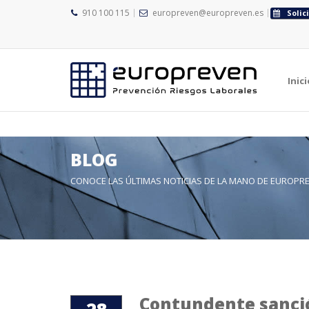
">
910 100 115
europreven@europreven.es
Solic
">
Inici
BLOG
CONOCE LAS ÚLTIMAS NOTICIAS DE LA MANO DE EUROPR
Contundente sanción