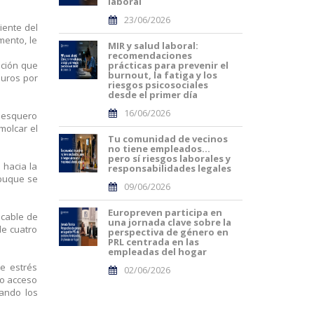
laboral
23/06/2026
iente del
mento, le
MIR y salud laboral:
recomendaciones
ación que
prácticas para prevenir el
burnout, la fatiga y los
euros por
riesgos psicosociales
desde el primer día
16/06/2026
 pesquero
molcar el
Tu comunidad de vecinos
no tiene empleados…
pero sí riesgos laborales y
 hacia la
responsabilidades legales
 buque se
09/06/2026
Europreven participa en
 cable de
una jornada clave sobre la
de cuatro
perspectiva de género en
PRL centrada en las
empleadas del hogar
de estrés
02/06/2026
do acceso
zando los