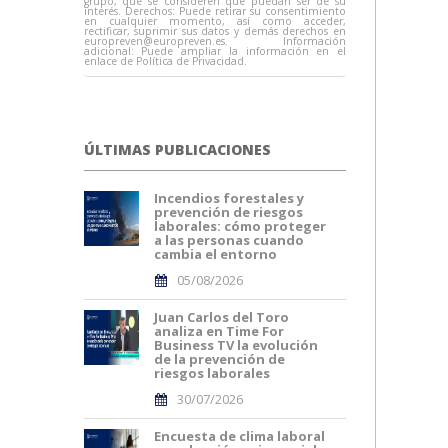
grupo, que se consideren que puedan ser de su
interés. Derechos: Puede retirar su consentimiento
en cualquier momento, así como acceder,
rectificar, suprimir sus datos y demás derechos en
europreven@europreven.es
. Información
adicional: Puede ampliar la información en el
enlace de Política de Privacidad.
ÚLTIMAS PUBLICACIONES
Incendios forestales y
prevención de riesgos
laborales: cómo proteger
a las personas cuando
cambia el entorno
05/08/2026
Juan Carlos del Toro
analiza en Time For
Business TV la evolución
de la prevención de
riesgos laborales
30/07/2026
Encuesta de clima laboral