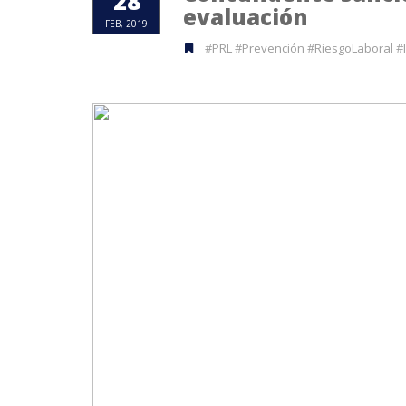
28
evaluación
FEB, 2019
#PRL #Prevención #RiesgoLaboral #