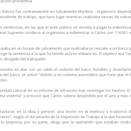
 acción preventiva.
e ficticio) fue contramaestre en Salvamento Marítimo –organismo depend
ccidente de trabajo, que tuvo lugar mientras realizaba tareas de salva
es sentencias, en las que el ente público se resistía a pagar la indemniz
ribunal Supremo condena al organismo a indemnizar a Carlos con 114.651 
trabajaba en un buque de salvamento que realizaba un rescate a un barco
e la sentencia a la que ha tenido acceso eldiario.es. El objetivo era “re
t, abogado del trabajador.
sistía en atar con un cable el codaste del barco hundido y levantarlo
ice del barco se activó “debido a un sistema automático que hace que el
olas.
oridad Laboral en su informe de infracción tras investigar los hechos. El
ma violenta” y provocó que Carlos saliera despedido por el aire a más 
acturas en la tibia y peroné, una lesión en el menisco y trastorno 
graves”, según el documento de la Inspección de Trabajo a la que ha teni
r la empresa, por su parte, alega que la operación que estaban reali