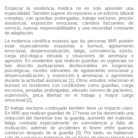
Empezar la residencia médica no es solo aprender una
especialidad. También supone incorporarse a un entorno laboral
complejo, con guardias prolongadas, trabajo nocturno, presión
asistencial, exposición emocional, cambios frecuentes de
servicio, nuevas responsabilidades y una necesidad constante
de adaptación.
La evidencia científica muestra que las personas MIR pueden
estar especialmente expuestas a burnout, agotamiento
emocional, despersonalización, fatiga, somnolencia, estrés,
carga psicológica elevada y situaciones de amenaza o
agresión. En residentes que realizan guardias en urgencias se
han descrito puntuaciones desfavorables en exigencias
psicológicas, niveles relevantes de agotamiento emocional y
despersonalización, y exposición a amenazas o agresiones
durante la actividad asistencial [1]. Otros estudios relacionan el
burnout en residentes con condiciones como guardias, carga
excesiva, jornadas prolongadas, elevado número de pacientes,
supervisión, poca libertad en el trabajo y mayor carga
emocional [2].
El trabajo nocturno continuado también tiene un impacto claro.
En MIR que realizan guardias de 17 horas se ha observado una
reducción del bienestar tras la guardia, aumento del malestar,
fatiga centrada especialmente en somnolencia y falta de
motivación, además de accidentes in itinere entre quienes
conducen después de la guardia [3]. Por tanto, no hablamos
solo de cansancio: hablamos de un factor de riesgo laboral que