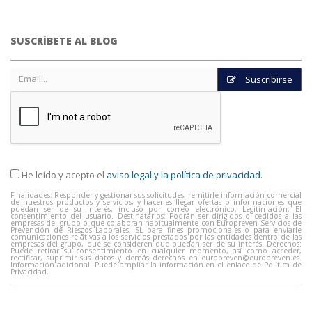
SUSCRÍBETE AL BLOG
Suscribirse
He leído y acepto el
aviso legal y la política de privacidad
.
Finalidades: Responder y gestionar sus solicitudes, remitirle información comercial
de nuestros productos y servicios, y hacerles llegar ofertas o informaciones que
puedan ser de su interés, incluso por correo electrónico. Legitimación: El
consentimiento del usuario. Destinatarios: Podrán ser dirigidos o cedidos a las
empresas del grupo o que colaboran habitualmente con Europreven Servicios de
Prevención de Riesgos Laborales, SL para fines promocionales o para enviarle
comunicaciones relativas a los servicios prestados por las entidades dentro de las
empresas del grupo, que se consideren que puedan ser de su interés. Derechos:
Puede retirar su consentimiento en cualquier momento, así como acceder,
rectificar, suprimir sus datos y demás derechos en
europreven@europreven.es
.
Información adicional: Puede ampliar la información en el enlace de Política de
Privacidad.