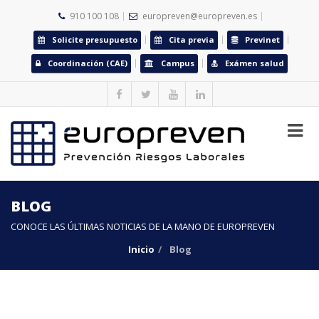
910 100 108
europreven@europreven.es
Solicite presupuesto
Cita previa
Previnet
Coordinación (CAE)
Campus
Exámen salud
BLOG
CONOCE LAS ÚLTIMAS NOTICIAS DE LA MANO DE EUROPREVEN
Inicio
Blog