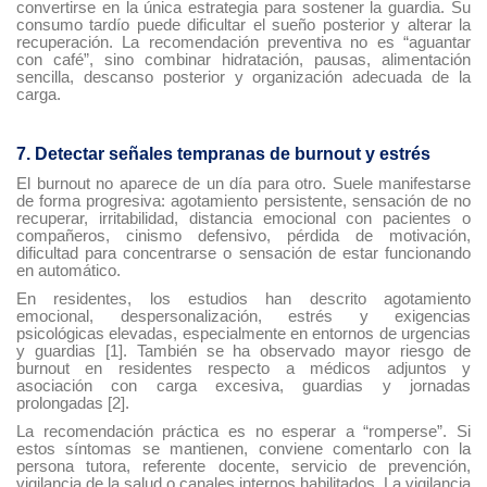
convertirse en la única estrategia para sostener la guardia. Su
consumo tardío puede dificultar el sueño posterior y alterar la
recuperación. La recomendación preventiva no es “aguantar
con café”, sino combinar hidratación, pausas, alimentación
sencilla, descanso posterior y organización adecuada de la
carga.
7. Detectar señales tempranas de burnout y estrés
El burnout no aparece de un día para otro. Suele manifestarse
de forma progresiva: agotamiento persistente, sensación de no
recuperar, irritabilidad, distancia emocional con pacientes o
compañeros, cinismo defensivo, pérdida de motivación,
dificultad para concentrarse o sensación de estar funcionando
en automático.
En residentes, los estudios han descrito agotamiento
emocional, despersonalización, estrés y exigencias
psicológicas elevadas, especialmente en entornos de urgencias
y guardias [1]. También se ha observado mayor riesgo de
burnout en residentes respecto a médicos adjuntos y
asociación con carga excesiva, guardias y jornadas
prolongadas [2].
La recomendación práctica es no esperar a “romperse”. Si
estos síntomas se mantienen, conviene comentarlo con la
persona tutora, referente docente, servicio de prevención,
vigilancia de la salud o canales internos habilitados. La vigilancia