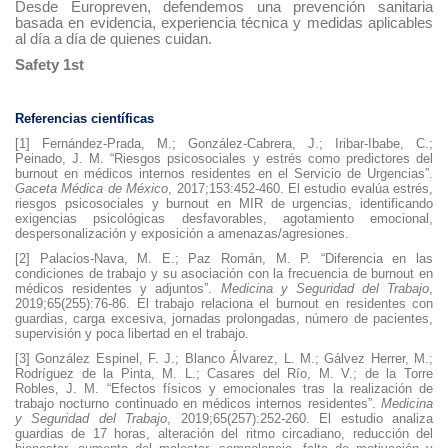
Desde Europreven, defendemos una prevención sanitaria
basada en evidencia, experiencia técnica y medidas aplicables
al día a día de quienes cuidan.
Safety 1st
Referencias científicas
[1] Fernández-Prada, M.; González-Cabrera, J.; Iribar-Ibabe, C.;
Peinado, J. M. “Riesgos psicosociales y estrés como predictores del
burnout en médicos internos residentes en el Servicio de Urgencias”.
Gaceta Médica de México
, 2017;153:452-460. El estudio evalúa estrés,
riesgos psicosociales y burnout en MIR de urgencias, identificando
exigencias psicológicas desfavorables, agotamiento emocional,
despersonalización y exposición a amenazas/agresiones.
[2] Palacios-Nava, M. E.; Paz Román, M. P. “Diferencia en las
condiciones de trabajo y su asociación con la frecuencia de burnout en
médicos residentes y adjuntos”.
Medicina y Seguridad del Trabajo
,
2019;65(255):76-86. El trabajo relaciona el burnout en residentes con
guardias, carga excesiva, jornadas prolongadas, número de pacientes,
supervisión y poca libertad en el trabajo.
[3] González Espinel, F. J.; Blanco Álvarez, L. M.; Gálvez Herrer, M.;
Rodríguez de la Pinta, M. L.; Casares del Río, M. V.; de la Torre
Robles, J. M. “Efectos físicos y emocionales tras la realización de
trabajo nocturno continuado en médicos internos residentes”.
Medicina
y Seguridad del Trabajo
, 2019;65(257):252-260. El estudio analiza
guardias de 17 horas, alteración del ritmo circadiano, reducción del