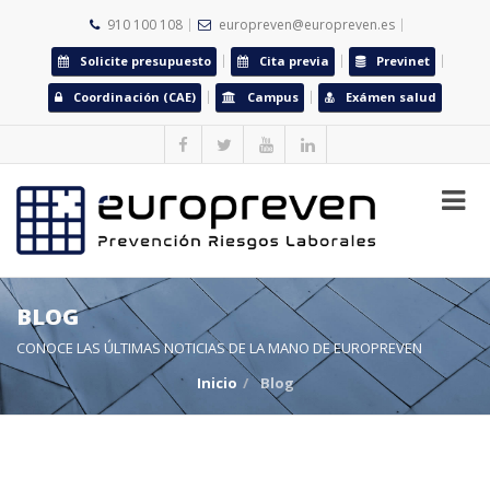
910 100 108
europreven@europreven.es
Solicite presupuesto
Cita previa
Previnet
Coordinación (CAE)
Campus
Exámen salud
BLOG
CONOCE LAS ÚLTIMAS NOTICIAS DE LA MANO DE EUROPREVEN
Inicio
Blog