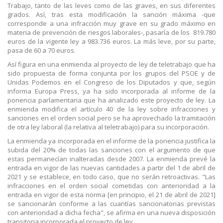
Trabajo, tanto de las leves como de las graves, en sus diferentes
grados. Así, tras esta modificación la sanción máxima -que
corresponde a una infracción muy grave en su grado máximo en
materia de prevención de riesgos laborales-, pasaría de los 819.780
euros de la vigente ley a 983.736 euros. La más leve, por su parte,
pasa de 60 a 70 euros.
Así figura en una enmienda al proyecto de ley de teletrabajo que ha
sido propuesta de forma conjunta por los grupos del PSOE y de
Unidas Podemos en el Congreso de los Diputados y que, según
informa Europa Press, ya ha sido incorporada al informe de la
ponencia parlamentaria que ha analizado este proyecto de ley. La
enmienda modifica el artículo 40 de la ley sobre infracciones y
sanciones en el orden social pero se ha aprovechado la tramitación
de otra ley laboral (la relativa al teletrabajo) para su incorporación.
La enmienda ya incorporada en el informe de la ponencia justifica la
subida del 20% de todas las sanciones con el argumento de que
estas permanecían inalteradas desde 2007. La enmienda prevé la
entrada en vigor de las nuevas cantidades a partir del 1 de abril de
2021 y se establece, en todo caso, que no serán retroactivas. "Las
infracciones en el orden social cometidas con anterioridad a la
entrada en vigor de esta norma [en principio, el 21 de abril de 2021]
se sancionarán conforme a las cuantías sancionatorias previstas
con anterioridad a dicha fecha", se afirma en una nueva disposición
transitoria incorporada el proyecto de ley.