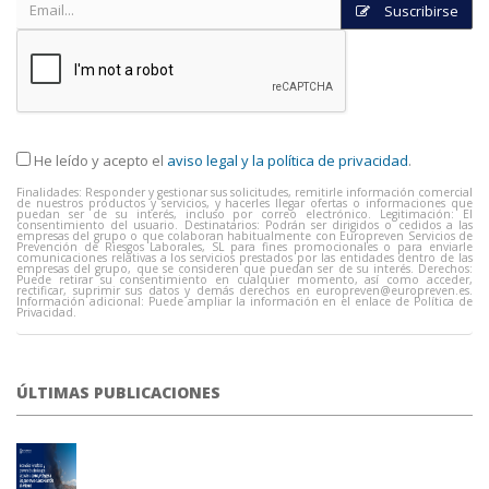
Suscribirse
He leído y acepto el
aviso legal y la política de privacidad
.
Finalidades: Responder y gestionar sus solicitudes, remitirle información comercial
de nuestros productos y servicios, y hacerles llegar ofertas o informaciones que
puedan ser de su interés, incluso por correo electrónico. Legitimación: El
consentimiento del usuario. Destinatarios: Podrán ser dirigidos o cedidos a las
empresas del grupo o que colaboran habitualmente con Europreven Servicios de
Prevención de Riesgos Laborales, SL para fines promocionales o para enviarle
comunicaciones relativas a los servicios prestados por las entidades dentro de las
empresas del grupo, que se consideren que puedan ser de su interés. Derechos:
Puede retirar su consentimiento en cualquier momento, así como acceder,
rectificar, suprimir sus datos y demás derechos en
europreven@europreven.es
.
Información adicional: Puede ampliar la información en el enlace de Política de
Privacidad.
ÚLTIMAS PUBLICACIONES