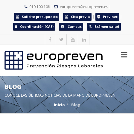
910 100 108
europreven@europreven.es
Solicite presupuesto
Cita previa
Previnet
Coordinación (CAE)
Campus
Exámen salud
BLOG
CONOCE LAS ÚLTIMAS NOTICIAS DE LA MANO DE EUROPREVEN
Inicio
Blog