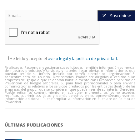
Suscribirse
He leído y acepto el
aviso legal y la política de privacidad
.
Finalidades: Responder y gestionar sus solicitudes, remitirle información comercial
de nuestros productos y servicios, y hacerles llegar ofertas o informaciones que
puedan ser de su interés, incluso por correo electrónico. Legitimación: El
consentimiento del usuario. Destinatarios: Podrán ser dirigidos o cedidos a las
empresas del grupo o que colaboran habitualmente con Europreven Servicios de
Prevención de Riesgos Laborales, SL para fines promocionales o para enviarle
comunicaciones relativas a los servicios prestados por las entidades dentro de las
empresas del grupo, que se consideren que puedan ser de su interés. Derechos:
Puede retirar su consentimiento en cualquier momento, así como acceder,
rectificar, suprimir sus datos y demás derechos en
europreven@europreven.es
.
Información adicional: Puede ampliar la información en el enlace de Política de
Privacidad.
ÚLTIMAS PUBLICACIONES