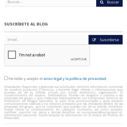
Buscar
SUSCRÍBETE AL BLOG
Suscribirse
He leído y acepto el
aviso legal y la política de privacidad
.
Finalidades: Responder y gestionar sus solicitudes, remitirle información comercial
de nuestros productos y servicios, y hacerles llegar ofertas o informaciones que
puedan ser de su interés, incluso por correo electrónico. Legitimación: El
consentimiento del usuario. Destinatarios: Podrán ser dirigidos o cedidos a las
empresas del grupo o que colaboran habitualmente con Europreven Servicios de
Prevención de Riesgos Laborales, SL para fines promocionales o para enviarle
comunicaciones relativas a los servicios prestados por las entidades dentro de las
empresas del grupo, que se consideren que puedan ser de su interés. Derechos:
Puede retirar su consentimiento en cualquier momento, así como acceder,
rectificar, suprimir sus datos y demás derechos en
europreven@europreven.es
.
Información adicional: Puede ampliar la información en el enlace de Política de
Privacidad.