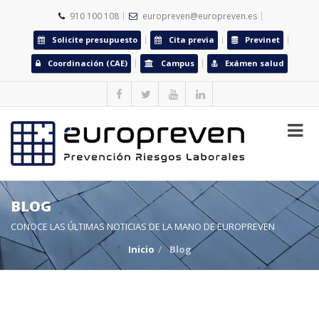
910 100 108
europreven@europreven.es
Solicite presupuesto
Cita previa
Previnet
Coordinación (CAE)
Campus
Exámen salud
BLOG
CONOCE LAS ÚLTIMAS NOTICIAS DE LA MANO DE EUROPREVEN
Inicio
Blog