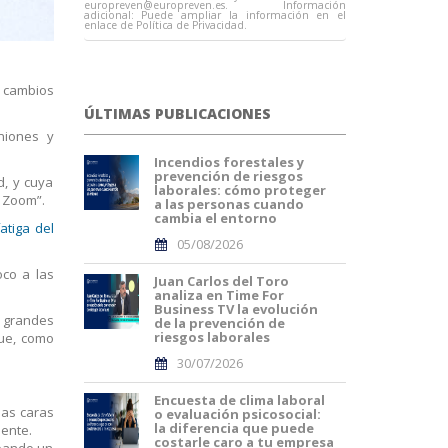
europreven@europreven.es
. Información
adicional: Puede ampliar la información en el
enlace de Política de Privacidad.
o cambios
ÚLTIMAS PUBLICACIONES
niones y
Incendios forestales y
prevención de riesgos
d, y cuya
laborales: cómo proteger
e Zoom”.
a las personas cuando
cambia el entorno
atiga del
05/08/2026
oco a las
Juan Carlos del Toro
analiza en Time For
Business TV la evolución
n grandes
de la prevención de
riesgos laborales
que, como
30/07/2026
Encuesta de clima laboral
las caras
o evaluación psicosocial:
la diferencia que puede
mente.
costarle caro a tu empresa
upando un