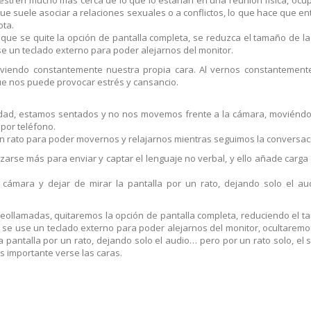
ue suele asociar a relaciones sexuales o a conflictos, lo que hace que en
ota.
 que se quite la opción de pantalla completa, se reduzca el tamaño de l
e un teclado externo para poder alejarnos del monitor.
 viendo constantemente nuestra propia cara. Al vernos constantement
que nos puede provocar estrés y cansancio.
vilidad, estamos sentados y no nos movemos frente a la cámara, movién
 por teléfono.
un rato para poder movernos y relajarnos mientras seguimos la conversac
rzarse más para enviar y captar el lenguaje no verbal, y ello añade carga 
cámara y dejar de mirar la pantalla por un rato, dejando solo el au
deollamadas, quitaremos la opción de pantalla completa, reduciendo el 
se use un teclado externo para poder alejarnos del monitor, ocultaremos
pantalla por un rato, dejando solo el audio… pero por un rato solo, el s
es importante verse las caras.