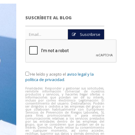
SUSCRÍBETE AL BLOG
Suscribirse
He leído y acepto el
aviso legal y la
política de privacidad
.
Finalidades: Responder y gestionar sus solicitudes,
remitirle información comercial de nuestros
productos y servicios, y hacerles llegar ofertas o
informaciones que puedan ser de su interés,
incluso por correo electrónico. Legitimación: El
consentimiento del usuario. Destinatarios: Podrán
ser dirigidos o cedidos a las empresas del grupo o
que colaboran habitualmente con Europreven
Servicios de Prevención de Riesgos Laborales, SL
para fines promocionales o para enviarle
comunicaciones relativas a los servicios prestados
por las entidades dentro de las empresas del
grupo, que se consideren que puedan ser de su
interés. Derechos: Puede retirar su consentimiento
en cualquier momento, así como acceder,
rectificar, suprimir sus datos y demás derechos en