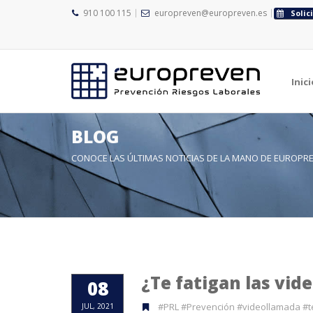
910 100 115
europreven@europreven.es
Solic
Inici
BLOG
CONOCE LAS ÚLTIMAS NOTICIAS DE LA MANO DE EUROPR
¿Te fatigan las vid
08
#PRL #Prevención #videollamada #te
JUL, 2021