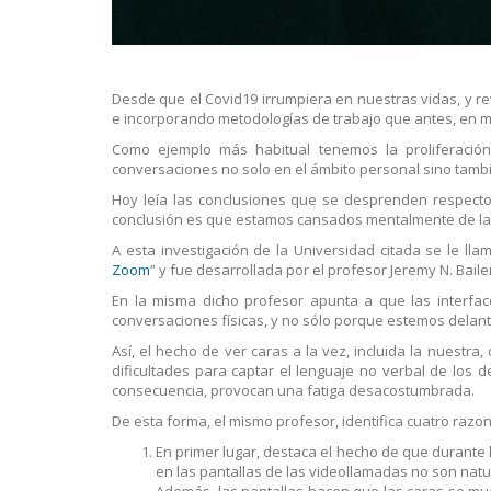
Desde que el Covid19 irrumpiera en nuestras vidas, y r
e incorporando metodologías de trabajo que antes, en m
Como ejemplo más habitual tenemos la proliferación 
conversaciones no solo en el ámbito personal sino tambi
Hoy leía las conclusiones que se desprenden respecto
conclusión es que estamos cansados mentalmente de las 
A esta investigación de la Universidad citada se le llam
Zoom
” y fue desarrollada por el profesor Jeremy N. Bail
En la misma dicho profesor apunta a que las interfa
conversaciones físicas, y no sólo porque estemos delant
Así, el hecho de ver caras a la vez, incluida la nuestr
dificultades para captar el lenguaje no verbal de los
consecuencia, provocan una fatiga desacostumbrada.
De esta forma, el mismo profesor, identifica cuatro razon
En primer lugar, destaca el hecho de que durante 
en las pantallas de las videollamadas no son nat
Además, las pantallas hacen que las caras se mu