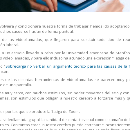
evolviera y condicionara nuestra forma de trabajar, hemos ido adoptand
uchos casos, se hacían de forma puntual.
de las videollamadas, que llegaron para sustituir todo tipo de reu
én laboral.
 a un estudio llevado a cabo por la Universidad americana de Stanfor
videollamadas, y para ello incluso ha acuñado una expresión “Fatiga d
ó “
Sobrecarga no verbal: un argumento teórico para las causas de la f
enson.
ces de las distintas herramientas de videollamadas se parecen muy p
e de una pantalla.
a, de muy cerca, con muchos estímulos, sin poder movernos del sitio y co
 demás, son estímulos que obligan a nuestro cerebro a forzarse más y 
es por las que se produce la ‘fatiga de Zoom’.
la videollamada grupal, la cantidad de contacto visual como el tamaño de 
urales. Con tantas caras, nuestro cerebro puede estresarse inconsciente
estren mucho más cerca de lo que lo estarían en una reunión física, oc