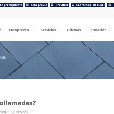
ite presupuesto
Cita previa
Previnet
Coordinación (CAE)
o
Europreven
Servicios
Oficinas
Formación
EVEN
eollamadas?
letrabajo #estrés