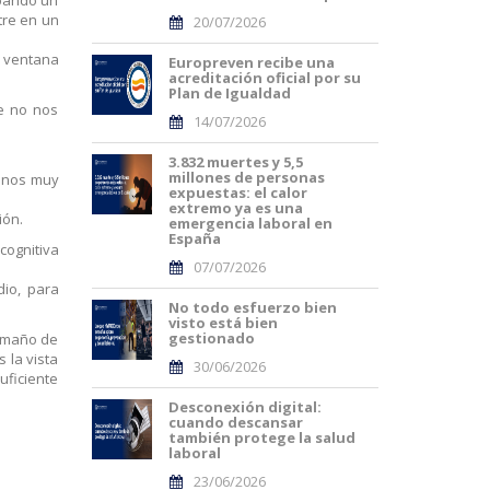
tre en un
20/07/2026
a ventana
Europreven recibe una
acreditación oficial por su
Plan de Igualdad
e no nos
14/07/2026
3.832 muertes y 5,5
millones de personas
donos muy
expuestas: el calor
extremo ya es una
ión.
emergencia laboral en
España
cognitiva
07/07/2026
dio, para
No todo esfuerzo bien
visto está bien
gestionado
tamaño de
 la vista
30/06/2026
uficiente
Desconexión digital:
cuando descansar
también protege la salud
laboral
23/06/2026