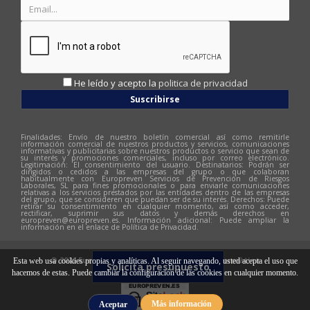
He leído y acepto la
politica de privacidad
Suscribirse
Finalidades: Envío de nuestro boletín comercial así como remitirle
información comercial de nuestros productos y servicios, comunicaciones
informativas y publicitarias sobre nuestros productos o servicio que sean de
su interés y promociones comerciales, incluso por correo electrónico.
Legitimación: El consentimiento del usuario. Destinatarios: Podrán ser
dirigidos o cedidos a las empresas del grupo o que colaboran
habitualmente con Europreven Servicios de Prevención de Riesgos
Laborales, SL para fines promocionales o para enviarle comunicaciones
relativas a los servicios prestados por las entidades dentro de las empresas
del grupo, que se consideren que puedan ser de su interés. Derechos: Puede
retirar su consentimiento en cualquier momento, así como acceder,
rectificar, suprimir sus datos y demás derechos en
europreven@europreven.es
. Información adicional: Puede ampliar la
información en el enlace de Política de Privacidad.
© 2026 Europreven | Diseño web:
Hitech Informàtica
Esta web usa cookies propias y analíticas. Al seguir navegando, usted acepta el uso que
Solicita presupuesto
hacemos de estas. Puede cambiar la configuración de las cookies en cualquier momento.
Más información
Aceptar