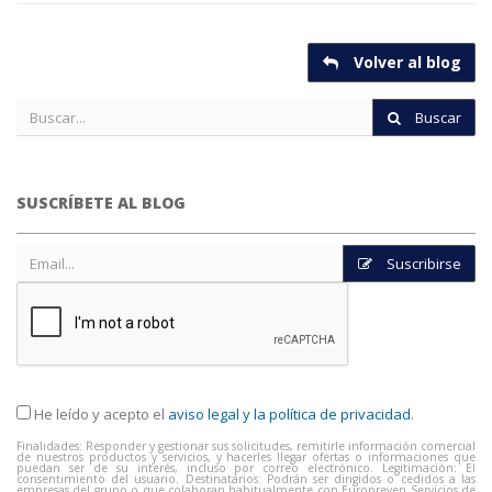
Volver al blog
Buscar
SUSCRÍBETE AL BLOG
Suscribirse
He leído y acepto el
aviso legal y la política de privacidad
.
Finalidades: Responder y gestionar sus solicitudes, remitirle información comercial
de nuestros productos y servicios, y hacerles llegar ofertas o informaciones que
puedan ser de su interés, incluso por correo electrónico. Legitimación: El
consentimiento del usuario. Destinatarios: Podrán ser dirigidos o cedidos a las
empresas del grupo o que colaboran habitualmente con Europreven Servicios de