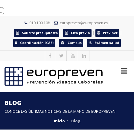
">
">
910 100 108
europreven@europreven.es
Solicite presupuesto
Cita previa
Previnet
Coordinación (CAE)
Campus
Exámen salud
BLOG
CONOCE LAS ÚLTIMAS NOTICIAS DE LA MANO DE EUROPREVEN
Inicio
Blog