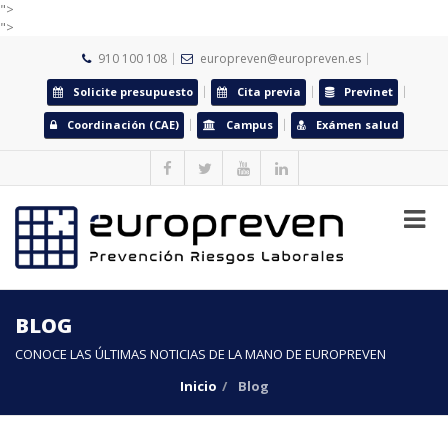
">
">
910 100 108
europreven@europreven.es
Solicite presupuesto
Cita previa
Previnet
Coordinación (CAE)
Campus
Exámen salud
BLOG
CONOCE LAS ÚLTIMAS NOTICIAS DE LA MANO DE EUROPREVEN
Inicio
Blog