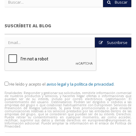
Buscar
SUSCRÍBETE AL BLOG
Suscribirse
He leído y acepto el
aviso legal y la política de privacidad
.
Finalidades: Responder y gestionar sus solicitudes, remitirle información comercial
de nuestros productos y servicios, y hacerles llegar ofertas o informaciones que
puedan ser de su interés, incluso por correo electrónico. Legitimación: El
consentimiento del usuario. Destinatarios: Podrán ser dirigidos o cedidos a las
empresas del grupo o que colaboran habitualmente con Europreven Servicios de
Prevención de Riesgos Laborales, SL para fines promocionales o para enviarle
comunicaciones relativas a los servicios prestados por las entidades dentro de las
empresas del grupo, que se consideren que puedan ser de su interés. Derechos:
Puede retirar su consentimiento en cualquier momento, así como acceder,
rectificar, suprimir sus datos y demás derechos en
europreven@europreven.es
.
Información adicional: Puede ampliar la información en el enlace de Política de
Privacidad.