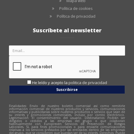
Mapa web
Política de cookies
Política de privacidad
Suscríbete al newsletter
He leído y acepto la
politica de privacidad
Suscribirse
Finalidades: Envío de nuestro boletín comercial así como remitirle
información comercial de nuestros productos y servicios, comunicaciones
informativas y publicitarias sobre nuestros productos o servicio que sean de
su interés y promociones comerciales, incluso por correo electrónico.
Legitimación: El consentimiento del usuario. Destinatarios: Podrán ser
dirigidos o cedidos a las empresas del grupo o que colaboran
habitualmente con Europreven Servicios de Prevención de Riesgos
Laborales, SL para fines promocionales o para enviarle comunicaciones
relativas a los servicios prestados por las entidades dentro de las empresas
del grupo, que se consideren que puedan ser de su interés. Derechos: Puede