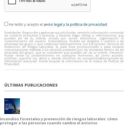
He leído y acepto el
aviso legal y la política de privacidad
.
Finalidades: Responder y gestionar sus solicitudes, remitirle información comercial
de nuestros productos y servicios, y hacerles llegar ofertas o informaciones que
puedan ser de su interés, incluso por correo electrónico. Legitimación: El
consentimiento del usuario. Destinatarios: Podrán ser dirigidos o cedidos a las
empresas del grupo o que colaboran habitualmente con Europreven Servicios de
Prevención de Riesgos Laborales, SL para fines promocionales o para enviarle
comunicaciones relativas a los servicios prestados por las entidades dentro de las
empresas del grupo, que se consideren que puedan ser de su interés. Derechos:
Puede retirar su consentimiento en cualquier momento, así como acceder,
rectificar, suprimir sus datos y demás derechos en
europreven@europreven.es
.
Información adicional: Puede ampliar la información en el enlace de Política de
Privacidad.
ÚLTIMAS PUBLICACIONES
Incendios forestales y prevención de riesgos laborales: cómo
proteger a las personas cuando cambia el entorno