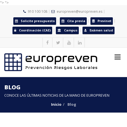
">
">
910 100 108
europreven@europreven.es
Solicite presupuesto
Cita previa
Previnet
Coordinación (CAE)
Campus
Exámen salud
BLOG
CONOCE LAS ÚLTIMAS NOTICIAS DE LA MANO DE EUROPREVEN
Inicio
Blog