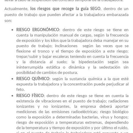
llevar a cabo la suspensión del contrato temporal de la trabajadora.
Actualmente,
los riesgos que recoge la guía SEGO
, dentro de un
puesto de trabajo que pueden afectar a la trabajadora embarazada
son:
RIESGO ERGONÓMICO
: dentro de este riesgo se tiene en
cuenta la manipulación manual de cargas, según la frecuencia
de exposición y los kilos que la trabajadora deba manejar en su
puesto de trabajo; inclinaciones según las veces que se
flexione el tronco y el tiempo de exposición a este riesgo;
trepar/subir y bajar escaleras teniendo en cuenta la frecuencia
y la distancia al suelo; la bipedestación según sea
ininterrumpida estática o dinámica y la sedestación sin
posibilidad de cambios de postura.
RIESGO QUÍMICO
: según la sustancia química a la que esté
expuesta la trabajadora y la concentración puede perjudicar al
feto.
RIESGO FÍSICO
: dentro de este riesgo se tiene en cuenta la
existencia de vibraciones en el puesto de trabajo; radiaciones
ionizantes y no ionizantes, la empresa deberá aportar
mediciones de las emisiones radioeléctricas; riesgo biológico
como la exposición a determinadas bacterias, virus y hongos;
riesgo de exposición a temperaturas extremas, dependiendo
de la temperatura y tiempo de exposición y por último el ruido,