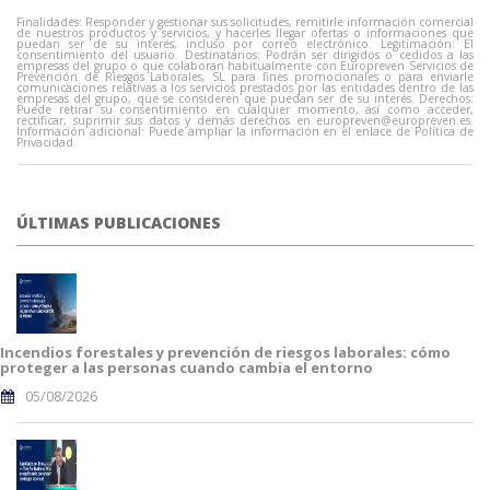
Finalidades: Responder y gestionar sus solicitudes, remitirle información comercial
de nuestros productos y servicios, y hacerles llegar ofertas o informaciones que
puedan ser de su interés, incluso por correo electrónico. Legitimación: El
consentimiento del usuario. Destinatarios: Podrán ser dirigidos o cedidos a las
empresas del grupo o que colaboran habitualmente con Europreven Servicios de
Prevención de Riesgos Laborales, SL para fines promocionales o para enviarle
comunicaciones relativas a los servicios prestados por las entidades dentro de las
empresas del grupo, que se consideren que puedan ser de su interés. Derechos:
Puede retirar su consentimiento en cualquier momento, así como acceder,
rectificar, suprimir sus datos y demás derechos en
europreven@europreven.es
.
Información adicional: Puede ampliar la información en el enlace de Política de
Privacidad.
ÚLTIMAS PUBLICACIONES
Incendios forestales y prevención de riesgos laborales: cómo
proteger a las personas cuando cambia el entorno
05/08/2026