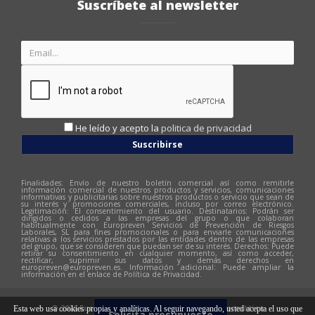
Suscríbete al newsletter
He leído y acepto la
politica de privacidad
Suscribirse
Finalidades: Envío de nuestro boletín comercial así como remitirle
información comercial de nuestros productos y servicios, comunicaciones
informativas y publicitarias sobre nuestros productos o servicio que sean de
su interés y promociones comerciales, incluso por correo electrónico.
Legitimación: El consentimiento del usuario. Destinatarios: Podrán ser
dirigidos o cedidos a las empresas del grupo o que colaboran
habitualmente con Europreven Servicios de Prevención de Riesgos
Laborales, SL para fines promocionales o para enviarle comunicaciones
relativas a los servicios prestados por las entidades dentro de las empresas
del grupo, que se consideren que puedan ser de su interés. Derechos: Puede
retirar su consentimiento en cualquier momento, así como acceder,
rectificar, suprimir sus datos y demás derechos en
europreven@europreven.es
. Información adicional: Puede ampliar la
información en el enlace de Política de Privacidad.
© 2026 Europreven | Diseño web:
Hitech Informàtica
Esta web usa cookies propias y analíticas. Al seguir navegando, usted acepta el uso que
Solicita presupuesto