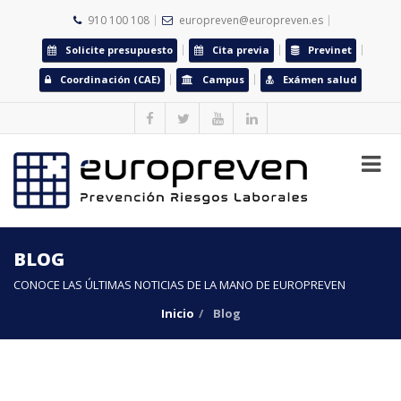
910 100 108
europreven@europreven.es
Solicite presupuesto
Cita previa
Previnet
Coordinación (CAE)
Campus
Exámen salud
BLOG
CONOCE LAS ÚLTIMAS NOTICIAS DE LA MANO DE EUROPREVEN
Inicio
Blog