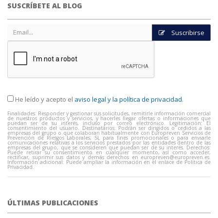
SUSCRÍBETE AL BLOG
Suscribirse
He leído y acepto el
aviso legal y la política de privacidad
.
Finalidades: Responder y gestionar sus solicitudes, remitirle información comercial
de nuestros productos y servicios, y hacerles llegar ofertas o informaciones que
puedan ser de su interés, incluso por correo electrónico. Legitimación: El
consentimiento del usuario. Destinatarios: Podrán ser dirigidos o cedidos a las
empresas del grupo o que colaboran habitualmente con Europreven Servicios de
Prevención de Riesgos Laborales, SL para fines promocionales o para enviarle
comunicaciones relativas a los servicios prestados por las entidades dentro de las
empresas del grupo, que se consideren que puedan ser de su interés. Derechos:
Puede retirar su consentimiento en cualquier momento, así como acceder,
rectificar, suprimir sus datos y demás derechos en
europreven@europreven.es
.
Información adicional: Puede ampliar la información en el enlace de Política de
Privacidad.
ÚLTIMAS PUBLICACIONES