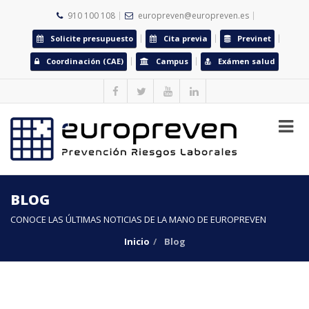
910 100 108
europreven@europreven.es
Solicite presupuesto
Cita previa
Previnet
Coordinación (CAE)
Campus
Exámen salud
BLOG
CONOCE LAS ÚLTIMAS NOTICIAS DE LA MANO DE EUROPREVEN
Inicio
Blog