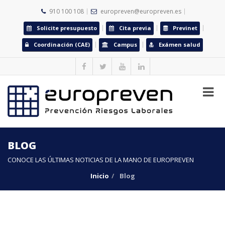
910 100 108
europreven@europreven.es
Solicite presupuesto
Cita previa
Previnet
Coordinación (CAE)
Campus
Exámen salud
BLOG
CONOCE LAS ÚLTIMAS NOTICIAS DE LA MANO DE EUROPREVEN
Inicio
Blog