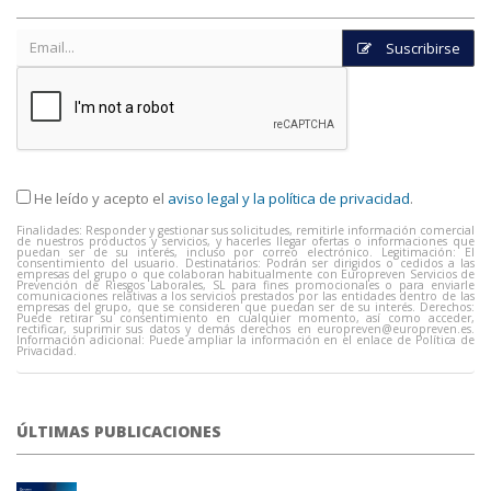
Suscribirse
He leído y acepto el
aviso legal y la política de privacidad
.
Finalidades: Responder y gestionar sus solicitudes, remitirle información comercial
de nuestros productos y servicios, y hacerles llegar ofertas o informaciones que
puedan ser de su interés, incluso por correo electrónico. Legitimación: El
consentimiento del usuario. Destinatarios: Podrán ser dirigidos o cedidos a las
empresas del grupo o que colaboran habitualmente con Europreven Servicios de
Prevención de Riesgos Laborales, SL para fines promocionales o para enviarle
comunicaciones relativas a los servicios prestados por las entidades dentro de las
empresas del grupo, que se consideren que puedan ser de su interés. Derechos:
Puede retirar su consentimiento en cualquier momento, así como acceder,
rectificar, suprimir sus datos y demás derechos en
europreven@europreven.es
.
Información adicional: Puede ampliar la información en el enlace de Política de
Privacidad.
ÚLTIMAS PUBLICACIONES