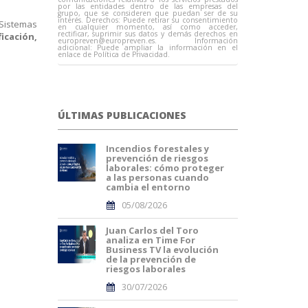
por las entidades dentro de las empresas del
grupo, que se consideren que puedan ser de su
interés. Derechos: Puede retirar su consentimiento
 Sistemas
en cualquier momento, así como acceder,
rectificar, suprimir sus datos y demás derechos en
ficación,
europreven@europreven.es
. Información
adicional: Puede ampliar la información en el
enlace de Política de Privacidad.
.
ÚLTIMAS PUBLICACIONES
Incendios forestales y
prevención de riesgos
laborales: cómo proteger
a las personas cuando
cambia el entorno
05/08/2026
Juan Carlos del Toro
analiza en Time For
Business TV la evolución
de la prevención de
riesgos laborales
30/07/2026