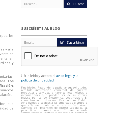
Buscar
SUSCRÍBETE AL BLOG
ipos, los
Suscribirse
as y a la
evante en
mente, en
érdidas y
He leído y acepto el
aviso legal y la
itarias,
política de privacidad
.
pada.
Los
ficación
,
Finalidades: Responder y gestionar sus solicitudes,
cimientos
remitirle información comercial de nuestros
productos y servicios, y hacerles llegar ofertas o
alación.
informaciones que puedan ser de su interés,
incluso por correo electrónico. Legitimación: El
consentimiento del usuario. Destinatarios: Podrán
ser dirigidos o cedidos a las empresas del grupo o
dios, que
que colaboran habitualmente con Europreven
ilidad de
Servicios de Prevención de Riesgos Laborales, SL
para fines promocionales o para enviarle
comunicaciones relativas a los servicios prestados