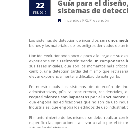
Guía para el diseño
22
sistemas de detecc
FEB, 2017
Incendios PRL Prevención
Los sistemas de detección de incendios
son unos medi
bienes y los materiales de los peligros derivados de un 
Han ido evolucionando poco a poco a lo largo de su exis
experiencia en su utilización siendo
un componente ind
sus fases iniciales, que son los momentos más crítico
cambio, una detección tardía del mismo que retrasarí
elevar exponencialmente la dificultad de extinguirlo.
En nuestro país los sistemas de detección de ince
administrativas, pública concurrencia, residenciales,
requerimientos son impuestos por el Documento Bá
que engloba las edificaciones que no son de uso indus
Industriales, que engloba los edificios de uso industrial
El mantenimiento de los mismos se debe realizar con l
especifica las operaciones a llevar a cabo por el titu
actuación del sistema.