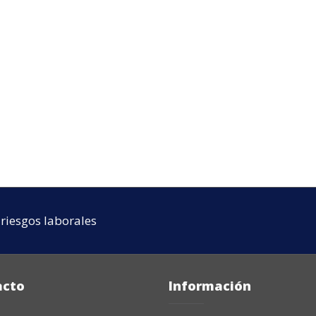
riesgos laborales
acto
Información