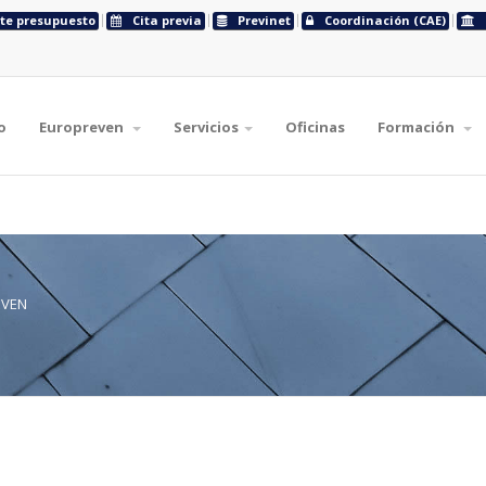
ite presupuesto
Cita previa
Previnet
Coordinación (CAE)
o
Europreven
Servicios
Oficinas
Formación
EVEN