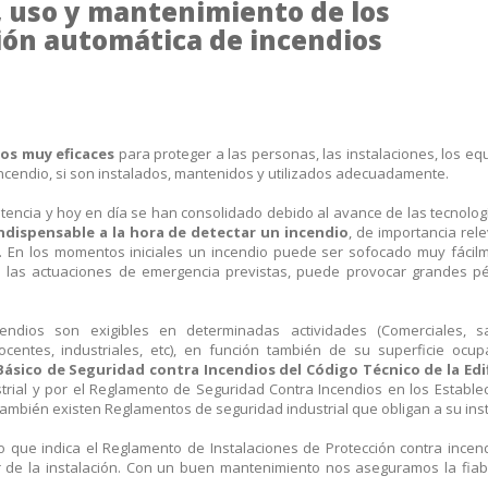
, uso y mantenimiento de los
ión automática de incendios
os muy eficaces
para proteger a las personas, las instalaciones, los equ
incendio, si son instalados, mantenidos y utilizados adecuadamente.
tencia y hoy en día se han consolidado debido al avance de las tecnologí
ispensable a la hora de detectar un incendio
, de importancia rel
s. En los momentos iniciales un incendio puede ser sofocado muy fácil
a las actuaciones de emergencia previstas, puede provocar grandes p
ndios son exigibles en determinadas actividades (Comerciales, san
 docentes, industriales, etc), en función también de su superficie ocu
sico de Seguridad contra Incendios del Código Técnico de la Edi
trial y por el Reglamento de Seguridad Contra Incendios en los Estable
, también existen Reglamentos de seguridad industrial que obligan a su inst
o que indica el Reglamento de Instalaciones de Protección contra incen
lar de la instalación. Con un buen mantenimiento nos aseguramos la fiab