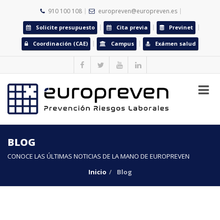
910 100 108
europreven@europreven.es
Solicite presupuesto
Cita previa
Previnet
Coordinación (CAE)
Campus
Exámen salud
BLOG
CONOCE LAS ÚLTIMAS NOTICIAS DE LA MANO DE EUROPREVEN
Inicio
Blog