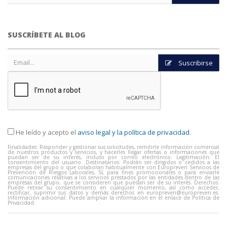
SUSCRÍBETE AL BLOG
Suscribirse
He leído y acepto el
aviso legal y la política de privacidad
.
Finalidades: Responder y gestionar sus solicitudes, remitirle información comercial
de nuestros productos y servicios, y hacerles llegar ofertas o informaciones que
puedan ser de su interés, incluso por correo electrónico. Legitimación: El
consentimiento del usuario. Destinatarios: Podrán ser dirigidos o cedidos a las
empresas del grupo o que colaboran habitualmente con Europreven Servicios de
Prevención de Riesgos Laborales, SL para fines promocionales o para enviarle
comunicaciones relativas a los servicios prestados por las entidades dentro de las
empresas del grupo, que se consideren que puedan ser de su interés. Derechos:
Puede retirar su consentimiento en cualquier momento, así como acceder,
rectificar, suprimir sus datos y demás derechos en
europreven@europreven.es
.
Información adicional: Puede ampliar la información en el enlace de Política de
Privacidad.