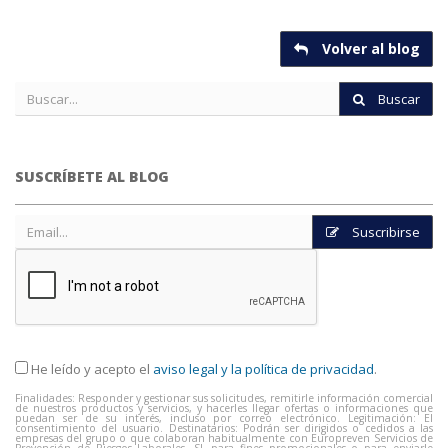
Volver al blog
Buscar
SUSCRÍBETE AL BLOG
Suscribirse
He leído y acepto el
aviso legal y la política de privacidad
.
Finalidades: Responder y gestionar sus solicitudes, remitirle información comercial
de nuestros productos y servicios, y hacerles llegar ofertas o informaciones que
puedan ser de su interés, incluso por correo electrónico. Legitimación: El
consentimiento del usuario. Destinatarios: Podrán ser dirigidos o cedidos a las
empresas del grupo o que colaboran habitualmente con Europreven Servicios de