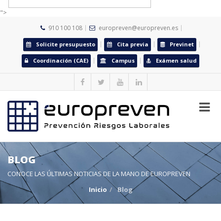
">
910 100 108
europreven@europreven.es
Solicite presupuesto
Cita previa
Previnet
Coordinación (CAE)
Campus
Exámen salud
BLOG
CONOCE LAS ÚLTIMAS NOTICIAS DE LA MANO DE EUROPREVEN
Inicio
Blog