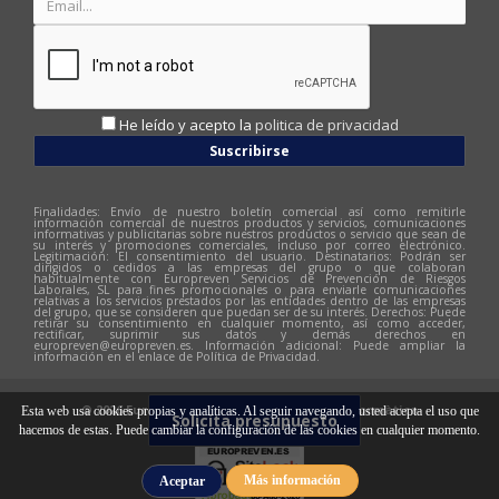
He leído y acepto la
politica de privacidad
Suscribirse
Finalidades: Envío de nuestro boletín comercial así como remitirle
información comercial de nuestros productos y servicios, comunicaciones
informativas y publicitarias sobre nuestros productos o servicio que sean de
su interés y promociones comerciales, incluso por correo electrónico.
Legitimación: El consentimiento del usuario. Destinatarios: Podrán ser
dirigidos o cedidos a las empresas del grupo o que colaboran
habitualmente con Europreven Servicios de Prevención de Riesgos
Laborales, SL para fines promocionales o para enviarle comunicaciones
relativas a los servicios prestados por las entidades dentro de las empresas
del grupo, que se consideren que puedan ser de su interés. Derechos: Puede
retirar su consentimiento en cualquier momento, así como acceder,
rectificar, suprimir sus datos y demás derechos en
europreven@europreven.es
. Información adicional: Puede ampliar la
información en el enlace de Política de Privacidad.
© 2026 Europreven | Diseño web:
Hitech Informàtica
Esta web usa cookies propias y analíticas. Al seguir navegando, usted acepta el uso que
Solicita presupuesto
hacemos de estas. Puede cambiar la configuración de las cookies en cualquier momento.
Más información
Aceptar