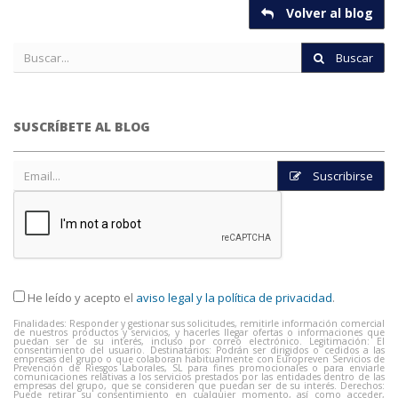
Volver al blog
Buscar
SUSCRÍBETE AL BLOG
Suscribirse
He leído y acepto el
aviso legal y la política de privacidad
.
Finalidades: Responder y gestionar sus solicitudes, remitirle información comercial
de nuestros productos y servicios, y hacerles llegar ofertas o informaciones que
puedan ser de su interés, incluso por correo electrónico. Legitimación: El
consentimiento del usuario. Destinatarios: Podrán ser dirigidos o cedidos a las
empresas del grupo o que colaboran habitualmente con Europreven Servicios de
Prevención de Riesgos Laborales, SL para fines promocionales o para enviarle
comunicaciones relativas a los servicios prestados por las entidades dentro de las
empresas del grupo, que se consideren que puedan ser de su interés. Derechos:
Puede retirar su consentimiento en cualquier momento, así como acceder,