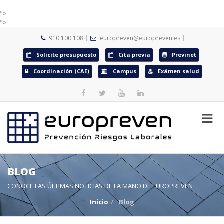
">
">
910 100 108
europreven@europreven.es
Solicite presupuesto
Cita previa
Previnet
Coordinación (CAE)
Campus
Exámen salud
BLOG
CONOCE LAS ÚLTIMAS NOTICIAS DE LA MANO DE EUROPREVEN
Inicio
Blog