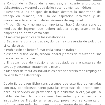
y Control de la Salud
de la empresa, en cuanto a protocolos,
obligatoriedad y periodicidad de los reconocimientos médicos.
•
Respecto a los
equipos de trabajo
destacó la importancia del
trabajo en húmedo, del uso de aspiración localizada y del
mantenimiento adecuado de los sistemas de seguridad.
•
Y por último, y no menos importante, habló de una serie de
medidas de higiene, que deben adoptar obligatoriamente las
empresas del sector, como son:
o
Limpiezas periódicas de las instalaciones
o
Separar la zona de trabajo, donde hay presencia de polvo de
sílice, de otras
o
Prohibición de beber fumar en la zona de trabajo
o
Asearse al final de la jornada laboral y antes de realizar pausas
para almorzar o comer
o
Entregar ropa de trabajo a los trabajadores y encargarse del
lavado y descontaminación de la misma
o
Disponer de taquillas individuales para separar la ropa limpia y de
calle de la ropa de trabajo
Desde Europreven Elche consideramos que este tipo de jornadas
son muy beneficiosas, tanto para las empresas del sector, como
para los servicios de prevención que acudimos a ella, ya que, al
hablar de las deficiencias más frecuentes que encuentra la
Inspección de Trabajo en el aspecto preventivo, se comentaron
prácticamente todos los puntos que un Técnico de PRL debe tener