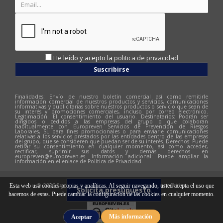
He leído y acepto la
politica de privacidad
Suscribirse
Finalidades: Envío de nuestro boletín comercial así como remitirle
información comercial de nuestros productos y servicios, comunicaciones
informativas y publicitarias sobre nuestros productos o servicio que sean de
su interés y promociones comerciales, incluso por correo electrónico.
Legitimación: El consentimiento del usuario. Destinatarios: Podrán ser
dirigidos o cedidos a las empresas del grupo o que colaboran
habitualmente con Europreven Servicios de Prevención de Riesgos
Laborales, SL para fines promocionales o para enviarle comunicaciones
relativas a los servicios prestados por las entidades dentro de las empresas
del grupo, que se consideren que puedan ser de su interés. Derechos: Puede
retirar su consentimiento en cualquier momento, así como acceder,
rectificar, suprimir sus datos y demás derechos en
europreven@europreven.es
. Información adicional: Puede ampliar la
información en el enlace de Política de Privacidad.
© 2026 Europreven | Diseño web:
Hitech Informàtica
Esta web usa cookies propias y analíticas. Al seguir navegando, usted acepta el uso que
Solicita presupuesto
hacemos de estas. Puede cambiar la configuración de las cookies en cualquier momento.
Más información
Aceptar