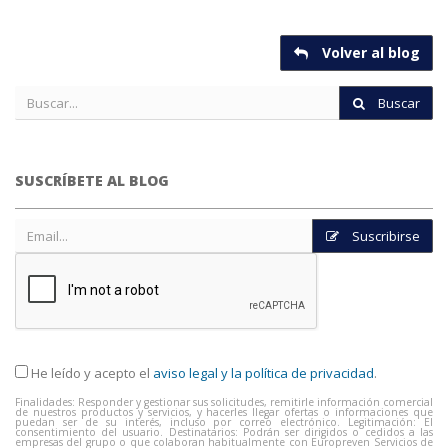
Volver al blog
Buscar
SUSCRÍBETE AL BLOG
Suscribirse
He leído y acepto el
aviso legal y la política de privacidad
.
Finalidades: Responder y gestionar sus solicitudes, remitirle información comercial
de nuestros productos y servicios, y hacerles llegar ofertas o informaciones que
puedan ser de su interés, incluso por correo electrónico. Legitimación: El
consentimiento del usuario. Destinatarios: Podrán ser dirigidos o cedidos a las
empresas del grupo o que colaboran habitualmente con Europreven Servicios de