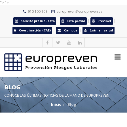
">
">
910 100 108
europreven@europreven.es
Solicite presupuesto
Cita previa
Previnet
Coordinación (CAE)
Campus
Exámen salud
BLOG
CONOCE LAS ÚLTIMAS NOTICIAS DE LA MANO DE EUROPREVEN
Inicio
Blog