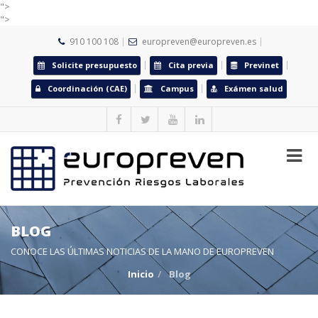
">
">
910 100 108
europreven@europreven.es
Solicite presupuesto
Cita previa
Previnet
Coordinación (CAE)
Campus
Exámen salud
BLOG
CONOCE LAS ÚLTIMAS NOTICIAS DE LA MANO DE EUROPREVEN
Inicio
Blog