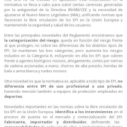
normativa se lleva a cabo para cubrir ciertas carencias generadas
por la antigüedad de la Directiva 89/686/CEE y la necesidad de
ajustarse al Nuevo Marco Legislativo (NML), unificando normas que
favorecen la libre circulación de los EPI en la Unión Europea y
manteniendo la seguridad y salud de los usuarios.
Entre las principales novedades del Reglamento encontramos que
la categorización del riesgo
, queda en función del riesgo frente
al que protegen, no sobre las diferencias de los distintos tipos de
EPI. Se mantienen las tres categorías, pero aumenta los riesgos
incluidos en la Categoría III, incluyendo en ella los EPI que cubren
frente a agentes biológicos nocivos, ahogamiento, cortes por sierras
de cadena accionadas a mano, chorros de alta presión, heridas de
bala o arma blanca y ruidos nocivos.
Otra novedad es que la normativa es aplicable a todo tipo de EPI,
no
diferencia entre EPI de uso profesional o uso privado
,
haciendo mención también a equipos de protección empleados en
deportes
.
Novedades importantes en las normas sobre la libre circulación de
los EPI en la Unión Europea.
Identifica a los intervinientes
en el
proceso de puesta en el mercado y comercialización del EPI.
Fabricante, importador y distribuidor
, definiendo las
responsabilidades
de cada uno de ellos, e implicándolos de forma