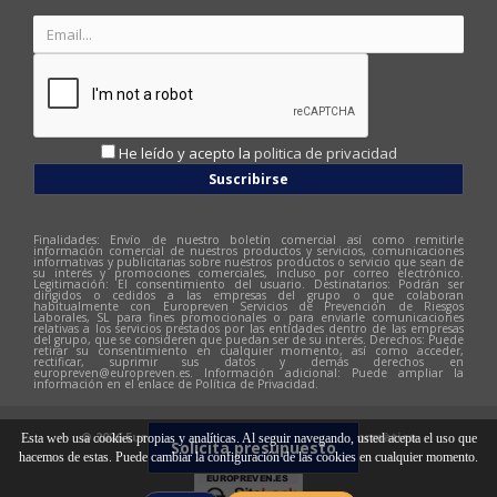
He leído y acepto la
politica de privacidad
Suscribirse
Finalidades: Envío de nuestro boletín comercial así como remitirle
información comercial de nuestros productos y servicios, comunicaciones
informativas y publicitarias sobre nuestros productos o servicio que sean de
su interés y promociones comerciales, incluso por correo electrónico.
Legitimación: El consentimiento del usuario. Destinatarios: Podrán ser
dirigidos o cedidos a las empresas del grupo o que colaboran
habitualmente con Europreven Servicios de Prevención de Riesgos
Laborales, SL para fines promocionales o para enviarle comunicaciones
relativas a los servicios prestados por las entidades dentro de las empresas
del grupo, que se consideren que puedan ser de su interés. Derechos: Puede
retirar su consentimiento en cualquier momento, así como acceder,
rectificar, suprimir sus datos y demás derechos en
europreven@europreven.es
. Información adicional: Puede ampliar la
información en el enlace de Política de Privacidad.
© 2026 Europreven | Diseño web:
Hitech Informàtica
Esta web usa cookies propias y analíticas. Al seguir navegando, usted acepta el uso que
Solicita presupuesto
hacemos de estas. Puede cambiar la configuración de las cookies en cualquier momento.